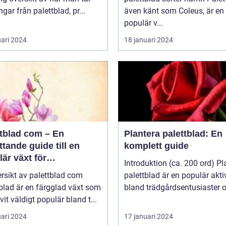
ngar från palettblad, pr...
även känt som Coleus, är en
populär v...
uari 2024
18 januari 2024
ttblad com – En
Plantera palettblad: En
tande guide till en
komplett guide
är växt för
Introduktion (ca. 200 ord) Pl
atpersoner
rsikt av palettblad com
palettblad är en populär aktiv
blad är en färgglad växt som
bland trädgårdsentusiaster o
ivit väldigt populär bland t...
uari 2024
17 januari 2024