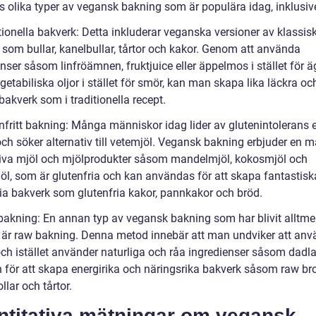
ns olika typer av vegansk bakning som är populära idag, inklusiv
tionella bakverk: Detta inkluderar veganska versioner av klassis
 som bullar, kanelbullar, tårtor och kakor. Genom att använda
nser såsom linfröämnen, fruktjuice eller äppelmos i stället för ä
etabiliska oljor i stället för smör, kan man skapa lika läckra oc
 bakverk som i traditionella recept.
nfritt bakning: Många människor idag lider av glutenintolerans e
och söker alternativ till vetemjöl. Vegansk bakning erbjuder en 
tiva mjöl och mjölprodukter såsom mandelmjöl, kokosmjöl och
öl, som är glutenfria och kan användas för att skapa fantastisk
ria bakverk som glutenfria kakor, pannkakor och bröd.
bakning: En annan typ av vegansk bakning som har blivit alltme
 är raw bakning. Denna metod innebär att man undviker att an
ch istället använder naturliga och råa ingredienser såsom dadlar
n för att skapa energirika och näringsrika bakverk såsom raw br
llar och tårtor.
ntitativa mätningar om vegansk