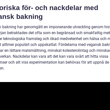
oriska för- och nackdelar med
ansk bakning
 bakning har genomgått en imponerande utveckling genom hist
rjan betraktades det ofta som en begränsad och smakfattig me
re teknologiska framsteg och ökad medvetenhet om hälsa och mi
vit alltmer populärt och uppskattat. Fördelarna med vegansk bak
rar en lättare matsmältning, minskat kolesterolintag och minska
erkan. Nackdelar kan vara att det kan vara svårt att hitta vissa
enser och att viss experimentation kan behövas för att uppnå de
en.