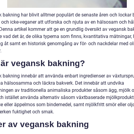
 bakning har blivit alltmer populärt de senaste åren och lockar
 och icke-veganer att utforska och njuta av en hälsosam och hå
. Denna artikel kommer att ge en grundlig översikt av vegansk ba
e vad det är, de olika typerna som finns, kvantitativa mätningar,
 sig åt samt en historisk genomgång av för- och nackdelar med ol
.
 är vegansk bakning?
 bakning innebär att använda enbart ingredienser av växturspr
pa hälsosamma och läckra bakverk. Det innebär att undvika
ingen av traditionella animaliska produkter såsom ägg, mjölk 
ch istället använda alternativ såsom växtbaserade mjölkprodukte
ce eller äppelmos som bindemedel, samt mjölkfritt smör eller oljo
erken fuktighet och smak.
er av vegansk bakning