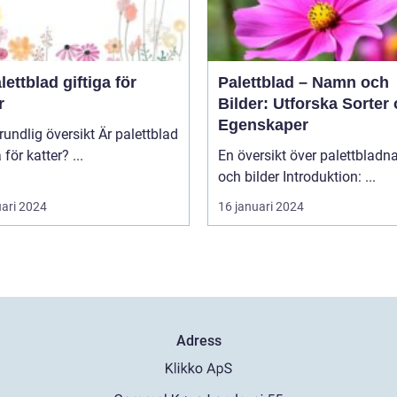
lettblad giftiga för
Palettblad – Namn och
r
Bilder: Utforska Sorter
Egenskaper
lig översikt Är palettblad
giftiga för katter? ...
En översikt över palettblad
och bilder Introduktion: ...
uari 2024
16 januari 2024
Adress