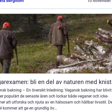
ela Bergholm
10 november
arexamen: bli en del av naturen med knis
sk bakning – En översikt Inledning: Vegansk bakning har blivit
er populärt de senaste åren och lockar både veganer och icke-
er att utforska och njuta av en hälsosam och hållbar livsstil. 
el kommer att ge en grundlig öv...