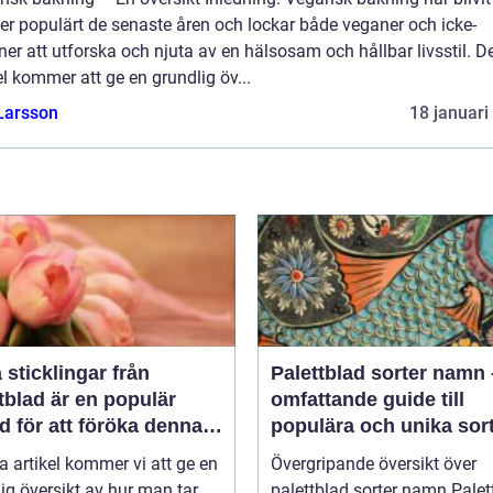
er populärt de senaste åren och lockar både veganer och icke-
er att utforska och njuta av en hälsosam och hållbar livsstil. 
el kommer att ge en grundlig öv...
Larsson
18 januari
a sticklingar från
Palettblad sorter namn
tblad är en populär
omfattande guide till
 för att föröka denna
populära och unika sor
a växt på ett effektivt
a artikel kommer vi att ge en
Övergripande översikt över
ig översikt av hur man tar
palettblad sorter namn Palettblad,