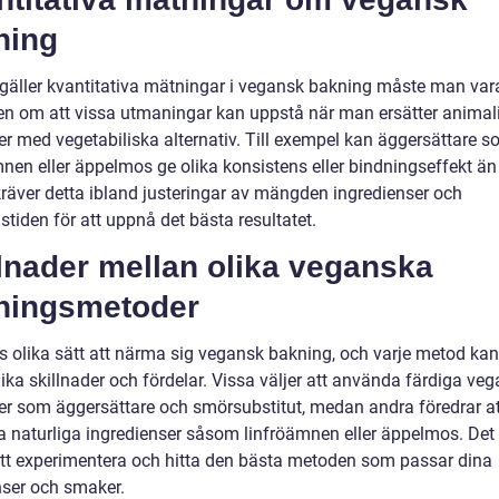
ning
 gäller kvantitativa mätningar i vegansk bakning måste man var
n om att vissa utmaningar kan uppstå när man ersätter animal
er med vegetabiliska alternativ. Till exempel kan äggersättare 
mnen eller äppelmos ge olika konsistens eller bindningseffekt än
kräver detta ibland justeringar av mängden ingredienser och
tiden för att uppnå det bästa resultatet.
lnader mellan olika veganska
ningsmetoder
ns olika sätt att närma sig vegansk bakning, och varje metod kan
ika skillnader och fördelar. Vissa väljer att använda färdiga ve
er som äggersättare och smörsubstitut, medan andra föredrar at
 naturliga ingredienser såsom linfröämnen eller äppelmos. Det 
 att experimentera och hitta den bästa metoden som passar dina
nser och smaker.