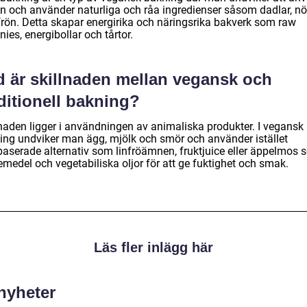
n och använder naturliga och råa ingredienser såsom dadlar, nö
frön. Detta skapar energirika och näringsrika bakverk som raw
ies, energibollar och tårtor.
d är skillnaden mellan vegansk och
ditionell bakning?
lnaden ligger i användningen av animaliska produkter. I vegansk
ing undviker man ägg, mjölk och smör och använder istället
baserade alternativ som linfröämnen, fruktjuice eller äppelmos
emedel och vegetabiliska oljor för att ge fuktighet och smak.
Läs fler inlägg här
 nyheter