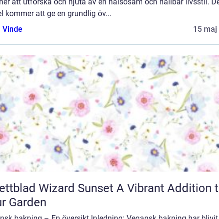
er att utforska och njuta av en hälsosam och hållbar livsstil. 
el kommer att ge en grundlig öv...
 Vinde
15 maj
blad Wizard Sunset A Vibrant Addition to
r Garden
sk bakning – En översikt Inledning: Vegansk bakning har blivit