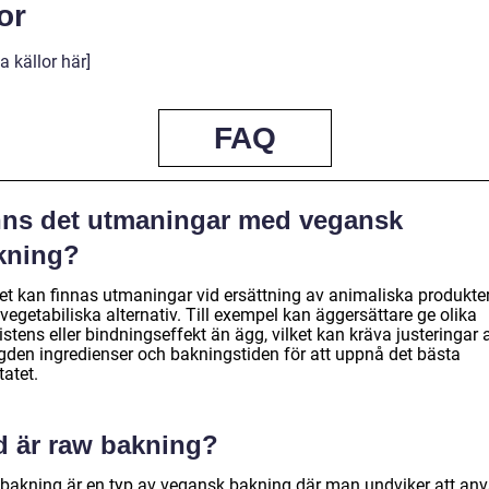
or
a källor här]
FAQ
nns det utmaningar med vegansk
kning?
det kan finnas utmaningar vid ersättning av animaliska produkte
egetabiliska alternativ. Till exempel kan äggersättare ge olika
stens eller bindningseffekt än ägg, vilket kan kräva justeringar 
den ingredienser och bakningstiden för att uppnå det bästa
tatet.
d är raw bakning?
bakning är en typ av vegansk bakning där man undviker att an