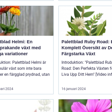
tblad Helmi: En
Palettblad Ruby Road: 
sprakande växt med
Komplett Översikt av 
a variationer
Färgstarka Växt
uktion: Palettblad Helmi är
Introduktion: "Palettblad Ruby
ulär växt som inte bara
Road: Den Perfekta Växten fö
er en färgglad prydnad, utan
Liva Upp Ditt Hem" [V
uari 2024
16 januari 2024