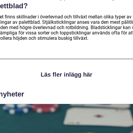
lettblad?
et finns skillnader i överlevnad och tillväxt mellan olika typer av
lingar av palettblad. Stjälksticklingar anses vara den mest pålitl
den med högre överlevnad och rotbildning. Bladsticklingar kan 
ämpliga för vissa sorter och toppsticklingar används ofta för at
ollera höjden och stimulera buskig tillväxt.
Läs fler inlägg här
 nyheter