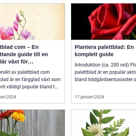
ttblad com – En
Plantera palettblad: En
tande guide till en
komplett guide
är växt för
Introduktion (ca. 200 ord) Pl
atpersoner
rsikt av palettblad com
palettblad är en populär aktiv
blad är en färgglad växt som
bland trädgårdsentusiaster o
ivit väldigt populär bland t...
uari 2024
17 januari 2024