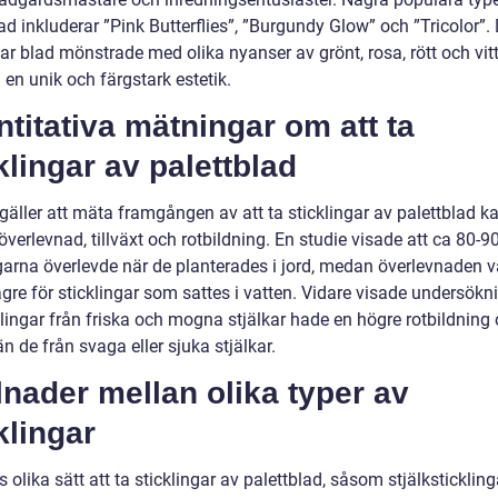
ad inkluderar ”Pink Butterflies”, ”Burgundy Glow” och ”Tricolor”.
ar blad mönstrade med olika nyanser av grönt, rosa, rött och vitt,
en unik och färgstark estetik.
titativa mätningar om att ta
klingar av palettblad
gäller att mäta framgången av att ta sticklingar av palettblad ka
 överlevnad, tillväxt och rotbildning. En studie visade att ca 80-
ngarna överlevde när de planterades i jord, medan överlevnaden v
gre för sticklingar som sattes i vatten. Vidare visade undersökn
klingar från friska och mogna stjälkar hade en högre rotbildning
 än de från svaga eller sjuka stjälkar.
lnader mellan olika typer av
klingar
s olika sätt att ta sticklingar av palettblad, såsom stjälkstickling