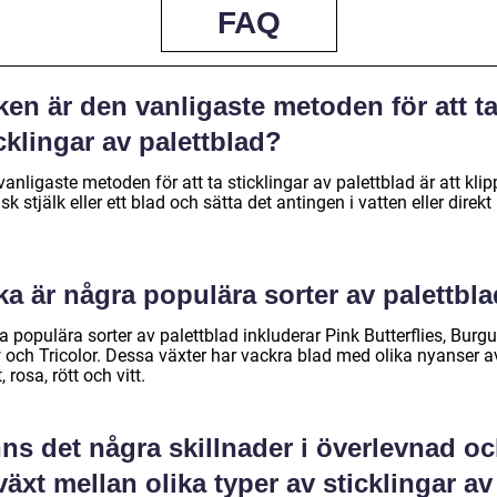
FAQ
ken är den vanligaste metoden för att t
cklingar av palettblad?
anligaste metoden för att ta sticklingar av palettblad är att kli
isk stjälk eller ett blad och sätta det antingen i vatten eller direkt 
ka är några populära sorter av palettbl
 populära sorter av palettblad inkluderar Pink Butterflies, Burg
 och Tricolor. Dessa växter har vackra blad med olika nyanser a
, rosa, rött och vitt.
ns det några skillnader i överlevnad o
lväxt mellan olika typer av sticklingar av