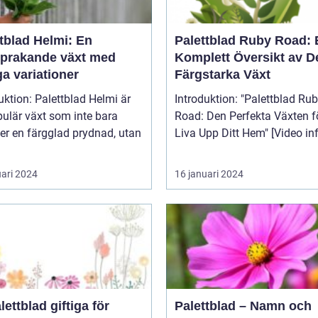
tblad Helmi: En
Palettblad Ruby Road: 
sprakande växt med
Komplett Översikt av 
a variationer
Färgstarka Växt
uktion: Palettblad Helmi är
Introduktion: "Palettblad Ruby
ulär växt som inte bara
Road: Den Perfekta Växten fö
er en färgglad prydnad, utan
Liva Upp Ditt Hem" [V
uari 2024
16 januari 2024
lettblad giftiga för
Palettblad – Namn och