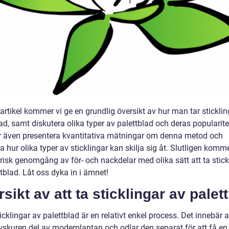
artikel kommer vi ge en grundlig översikt av hur man tar sticklin
ad, samt diskutera olika typer av palettblad och deras popularitet
även presentera kvantitativa mätningar om denna metod och
a hur olika typer av sticklingar kan skilja sig åt. Slutligen komme
risk genomgång av för- och nackdelar med olika sätt att ta stick
tblad. Låt oss dyka in i ämnet!
sikt av att ta sticklingar av palet
ticklingar av palettblad är en relativt enkel process. Det innebär 
vskuren del av moderplantan och odlar den separat för att få en 