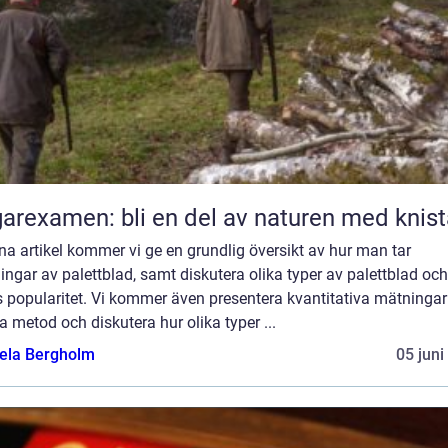
arexamen: bli en del av naturen med knis
na artikel kommer vi ge en grundlig översikt av hur man tar
lingar av palettblad, samt diskutera olika typer av palettblad och
s popularitet. Vi kommer även presentera kvantitativa mätninga
 metod och diskutera hur olika typer ...
ela Bergholm
05 juni