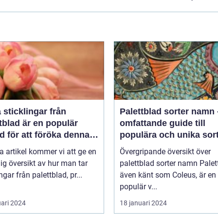
a sticklingar från
Palettblad sorter namn
tblad är en populär
omfattande guide till
 för att föröka denna
populära och unika sor
a växt på ett effektivt
a artikel kommer vi att ge en
Övergripande översikt över
ig översikt av hur man tar
palettblad sorter namn Palettblad,
ngar från palettblad, pr...
även känt som Coleus, är en
populär v...
uari 2024
18 januari 2024