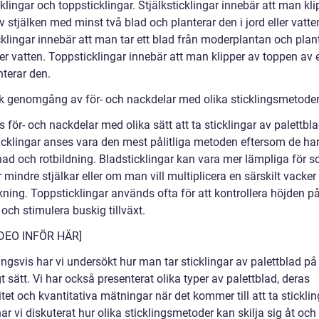
klingar och toppsticklingar. Stjälksticklingar innebär att man kli
v stjälken med minst två blad och planterar den i jord eller vatte
klingar innebär att man tar ett blad från moderplantan och plant
ller vatten. Toppsticklingar innebär att man klipper av toppen av 
nterar den.
sk genomgång av för- och nackdelar med olika sticklingsmetode
s för- och nackdelar med olika sätt att ta sticklingar av palettbla
ticklingar anses vara den mest pålitliga metoden eftersom de ha
ad och rotbildning. Bladsticklingar kan vara mer lämpliga för so
mindre stjälkar eller om man vill multiplicera en särskilt vacker
kning. Toppsticklingar används ofta för att kontrollera höjden p
och stimulera buskig tillväxt.
IDEO INFÖR HÄR]
ngsvis har vi undersökt hur man tar sticklingar av palettblad på 
t sätt. Vi har också presenterat olika typer av palettblad, deras
tet och kvantitativa mätningar när det kommer till att ta sticklin
ar vi diskuterat hur olika sticklingsmetoder kan skilja sig åt och