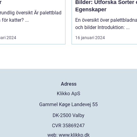
r
Bilder: Utforska Sorter
Egenskaper
lig översikt Är palettblad
giftiga för katter? ...
En översikt över palettblad
och bilder Introduktion: ...
uari 2024
16 januari 2024
Adress
web:
www.klikko.dk