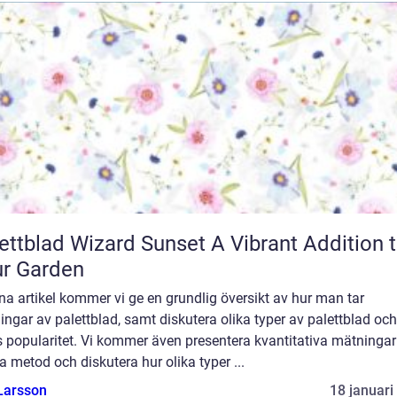
blad Wizard Sunset A Vibrant Addition to
r Garden
na artikel kommer vi ge en grundlig översikt av hur man tar
lingar av palettblad, samt diskutera olika typer av palettblad och
s popularitet. Vi kommer även presentera kvantitativa mätninga
 metod och diskutera hur olika typer ...
Larsson
18 januari