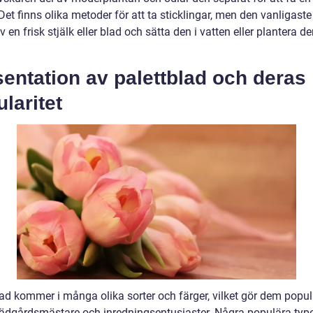
Det finns olika metoder för att ta sticklingar, men den vanligaste 
v en frisk stjälk eller blad och sätta den i vatten eller plantera de
entation av palettblad och deras
laritet
lad kommer i många olika sorter och färger, vilket gör dem popu
rädgårdsmästare och inredningsentusiaster. Några populära type