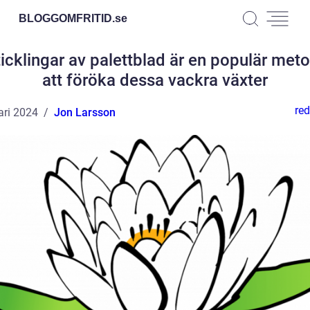
BLOGGOMFRITID.
se
ticklingar av palettblad är en populär meto
att föröka dessa vackra växter
red
ari 2024
Jon Larsson