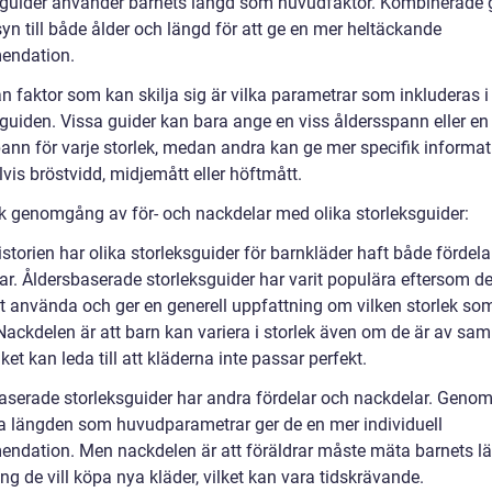
sguider använder barnets längd som huvudfaktor. Kombinerade 
yn till både ålder och längd för att ge en mer heltäckande
endation.
n faktor som kan skilja sig är vilka parametrar som inkluderas i
sguiden. Vissa guider kan bara ange en viss åldersspann eller en
ann för varje storlek, medan andra kan ge mer specifik informa
vis bröstvidd, midjemått eller höftmått.
sk genomgång av för- och nackdelar med olika storleksguider:
storien har olika storleksguider för barnkläder haft både fördela
ar. Åldersbaserade storleksguider har varit populära eftersom de
tt använda och ger en generell uppfattning om vilken storlek so
Nackdelen är att barn kan variera i storlek även om de är av s
ilket kan leda till att kläderna inte passar perfekt.
serade storleksguider har andra fördelar och nackdelar. Genom
 längden som huvudparametrar ger de en mer individuell
ndation. Men nackdelen är att föräldrar måste mäta barnets l
ng de vill köpa nya kläder, vilket kan vara tidskrävande.