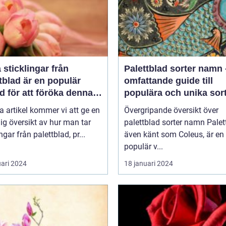
a sticklingar från
Palettblad sorter namn
tblad är en populär
omfattande guide till
 för att föröka denna
populära och unika sor
a växt på ett effektivt
a artikel kommer vi att ge en
Övergripande översikt över
ig översikt av hur man tar
palettblad sorter namn Palettblad,
ngar från palettblad, pr...
även känt som Coleus, är en
populär v...
uari 2024
18 januari 2024