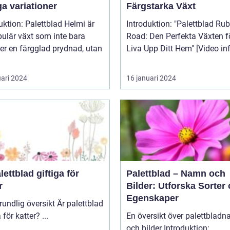
a variationer
Färgstarka Växt
uktion: Palettblad Helmi är
Introduktion: "Palettblad Ruby
ulär växt som inte bara
Road: Den Perfekta Växten fö
er en färgglad prydnad, utan
Liva Upp Ditt Hem" [V
uari 2024
16 januari 2024
lettblad giftiga för
Palettblad – Namn och
r
Bilder: Utforska Sorter
Egenskaper
lig översikt Är palettblad
giftiga för katter? ...
En översikt över palettblad
och bilder Introduktion: ...