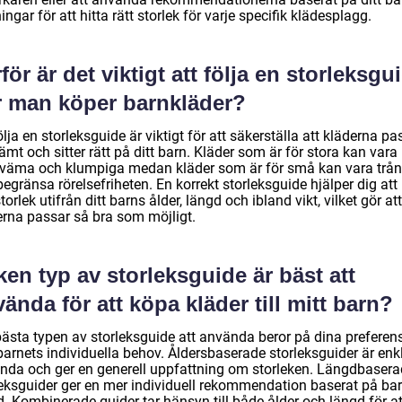
ngar för att hitta rätt storlek för varje specifik klädesplagg.
för är det viktigt att följa en storleksgu
r man köper barnkläder?
ölja en storleksguide är viktigt för att säkerställa att kläderna pa
mt och sitter rätt på ditt barn. Kläder som är för stora kan vara
väma och klumpiga medan kläder som är för små kan vara trå
egränsa rörelsefriheten. En korrekt storleksguide hjälper dig att 
storlek utifrån ditt barns ålder, längd och ibland vikt, vilket gör att
erna passar så bra som möjligt.
ken typ av storleksguide är bäst att
ända för att köpa kläder till mitt barn?
bästa typen av storleksguide att använda beror på dina preferen
arnets individuella behov. Åldersbaserade storleksguider är enkl
nda och ger en generell uppfattning om storleken. Längdbaser
leksguider ger en mer individuell rekommendation baserat på ba
. Kombinerade guider tar hänsyn till både ålder och längd för at