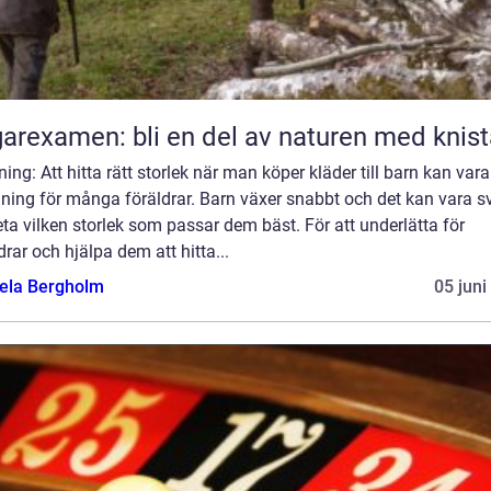
arexamen: bli en del av naturen med knis
ning: Att hitta rätt storlek när man köper kläder till barn kan var
ning för många föräldrar. Barn växer snabbt och det kan vara s
eta vilken storlek som passar dem bäst. För att underlätta för
drar och hjälpa dem att hitta...
ela Bergholm
05 juni