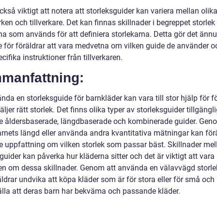
ckså viktigt att notera att storleksguider kan variera mellan olik
en och tillverkare. Det kan finnas skillnader i begreppet storlek e
na som används för att definiera storlekarna. Detta gör det ännu
re för föräldrar att vara medvetna om vilken guide de använder o
ecifika instruktioner från tillverkaren.
manfattning:
nda en storleksguide för barnkläder kan vara till stor hjälp för f
äljer rätt storlek. Det finns olika typer av storleksguider tillgängli
ve åldersbaserade, längdbaserade och kombinerade guider. Geno
rnets längd eller använda andra kvantitativa mätningar kan förä
re uppfattning om vilken storlek som passar bäst. Skillnader mel
guider kan påverka hur kläderna sitter och det är viktigt att vara
n om dessa skillnader. Genom att använda en välavvägd storl
ldrar undvika att köpa kläder som är för stora eller för små och
älla att deras barn har bekväma och passande kläder.