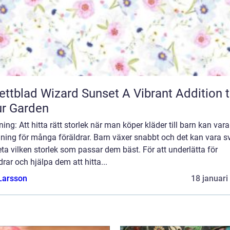
blad Wizard Sunset A Vibrant Addition to
r Garden
ning: Att hitta rätt storlek när man köper kläder till barn kan var
ning för många föräldrar. Barn växer snabbt och det kan vara s
eta vilken storlek som passar dem bäst. För att underlätta för
drar och hjälpa dem att hitta...
Larsson
18 januari