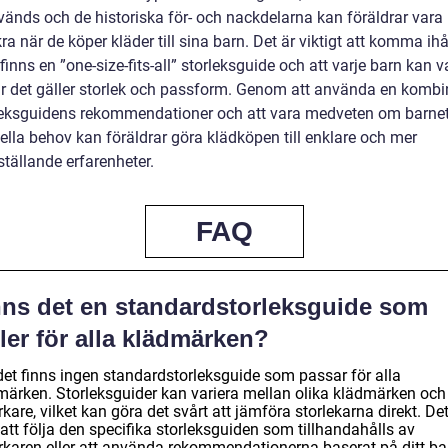
änds och de historiska för- och nackdelarna kan föräldrar vara
ra när de köper kläder till sina barn. Det är viktigt att komma ihå
 finns en ”one-size-fits-all” storleksguide och att varje barn kan v
är det gäller storlek och passform. Genom att använda en kombi
leksguidens rekommendationer och att vara medveten om barne
ella behov kan föräldrar göra klädköpen till enklare och mer
sställande erfarenheter.
FAQ
nns det en standardstorleksguide som
ler för alla klädmärken?
 det finns ingen standardstorleksguide som passar för alla
märken. Storleksguider kan variera mellan olika klädmärken och
erkare, vilket kan göra det svårt att jämföra storlekarna direkt. Det
att följa den specifika storleksguiden som tillhandahålls av
verkaren eller att använda rekommendationerna baserat på ditt ba