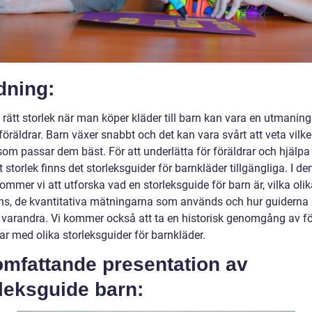
dning:
a rätt storlek när man köper kläder till barn kan vara en utmaning
öräldrar. Barn växer snabbt och det kan vara svårt att veta vilk
som passar dem bäst. För att underlätta för föräldrar och hjälpa
tt storlek finns det storleksguider för barnkläder tillgängliga. I d
kommer vi att utforska vad en storleksguide för barn är, vilka olik
ns, de kvantitativa mätningarna som används och hur guiderna s
n varandra. Vi kommer också att ta en historisk genomgång av fö
ar med olika storleksguider för barnkläder.
omfattande presentation av
leksguide barn: