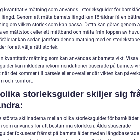
ig kvantitativ mätning som används i storleksguider för barnkläd
 längd. Genom att mäta barnets längd kan föräldrar få en bättr
ning om vilken storlek som kan passa. Detta kan göras genom a
 en måttstock eller ett måttband och mäta från toppen av huvude
Föräldrar kan sedan jämföra denna mätning med en storlekstabel
er för att välja rätt storlek.
n kvantitativ mätning som kan användas är barnets vikt. Vissa
sguider kan inkludera rekommendationer baserade på barnets vik
t när det kommer till bärsele eller overaller där vikten kan påverk
m och komfort.
olika storleksguider skiljer sig fr
andra:
 största skillnaderna mellan olika storleksguider för barnkläder 
 som används för att bestämma storleken. Åldersbaserade
sguider fokuserar främst på barnets ålder medan längdbaserade