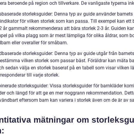
era beroende på region och tillverkare. De vanligaste typerna ink
rsbaserade storleksguider: Denna typ av guide använder barnets 
ndikator för vilken storlek som kan passa. Till exempel kan ett 
2 år gammalt rekommenderas att bära storlek 2-3 år. Guiden ka
pel på vilka plagg som är mest lämpliga för olika åldrar, som b
barn eller overaller för småbarn.
dbaserade storleksguider: Denna typ av guide utgår från barnet
 bestämma vilken storlek som passar bäst. Föräldrar kan mäta b
h sedan välja en storlek baserat på en tabell som visar vilken l
esponderar till varje storlek.
inerade storleksguider: Vissa storleksguider för barnkläder kom
der och längd för att ge en mer noggrann rekommendation. Dett
vändbart eftersom barn kan variera i storlek även om de är av
titativa mätningar om storleksgu
: