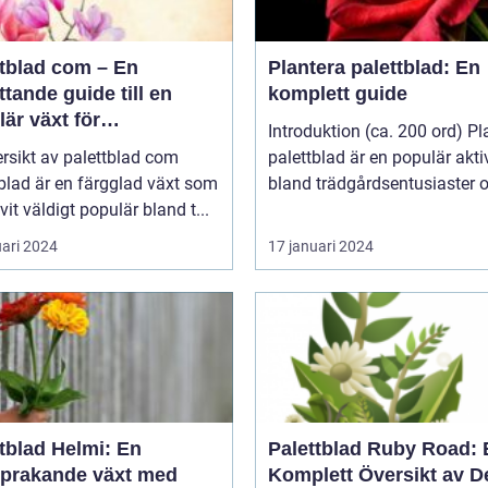
ttblad com – En
Plantera palettblad: En
tande guide till en
komplett guide
är växt för
Introduktion (ca. 200 ord) Pl
atpersoner
rsikt av palettblad com
palettblad är en populär aktiv
blad är en färgglad växt som
bland trädgårdsentusiaster o
ivit väldigt populär bland t...
uari 2024
17 januari 2024
tblad Helmi: En
Palettblad Ruby Road: 
sprakande växt med
Komplett Översikt av 