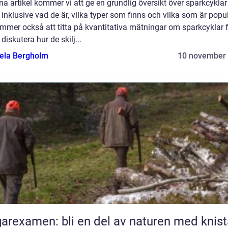
na artikel kommer vi att ge en grundlig översikt över sparkcyklar
 inklusive vad de är, vilka typer som finns och vilka som är popu
mmer också att titta på kvantitativa mätningar om sparkcyklar 
 diskutera hur de skilj...
ela Bergholm
10 november
arexamen: bli en del av naturen med knis