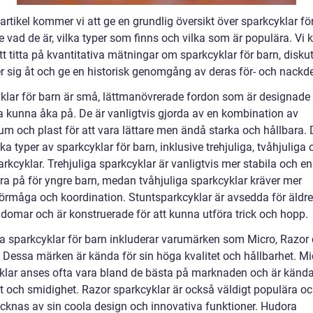
artikel kommer vi att ge en grundlig översikt över sparkcyklar fö
ve vad de är, vilka typer som finns och vilka som är populära. V
t titta på kvantitativa mätningar om sparkcyklar för barn, disku
er sig åt och ge en historisk genomgång av deras för- och nackde
klar för barn är små, lättmanövrerade fordon som är designade f
a kunna åka på. De är vanligtvis gjorda av en kombination av
um och plast för att vara lättare men ändå starka och hållbara. 
ika typer av sparkcyklar för barn, inklusive trehjuliga, tvåhjuliga
rkcyklar. Trehjuliga sparkcyklar är vanligtvis mer stabila och en
ra på för yngre barn, medan tvåhjuliga sparkcyklar kräver mer
örmåga och koordination. Stuntsparkcyklar är avsedda för äldre
domar och är konstruerade för att kunna utföra trick och hopp.
a sparkcyklar för barn inkluderar varumärken som Micro, Razor
 Dessa märken är kända för sin höga kvalitet och hållbarhet. Mi
klar anses ofta vara bland de bästa på marknaden och är kända 
tet och smidighet. Razor sparkcyklar är också väldigt populära o
cknas av sin coola design och innovativa funktioner. Hudora