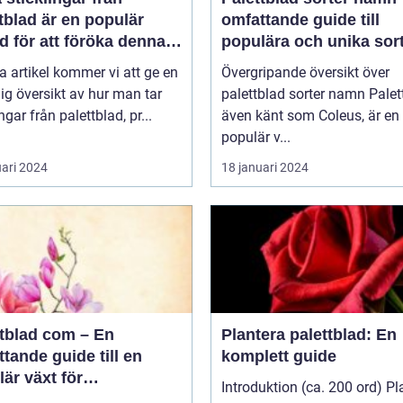
tblad är en populär
omfattande guide till
 för att föröka denna
populära och unika sor
a växt på ett effektivt
a artikel kommer vi att ge en
Övergripande översikt över
ig översikt av hur man tar
palettblad sorter namn Palettblad,
ngar från palettblad, pr...
även känt som Coleus, är en
populär v...
uari 2024
18 januari 2024
ttblad com – En
Plantera palettblad: En
tande guide till en
komplett guide
är växt för
Introduktion (ca. 200 ord) Pl
atpersoner