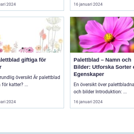
uari 2024
16 januari 2024
lettblad giftiga för
Palettblad – Namn och
r
Bilder: Utforska Sorter
Egenskaper
lig översikt Är palettblad
giftiga för katter? ...
En översikt över palettblad
och bilder Introduktion: ...
uari 2024
16 januari 2024