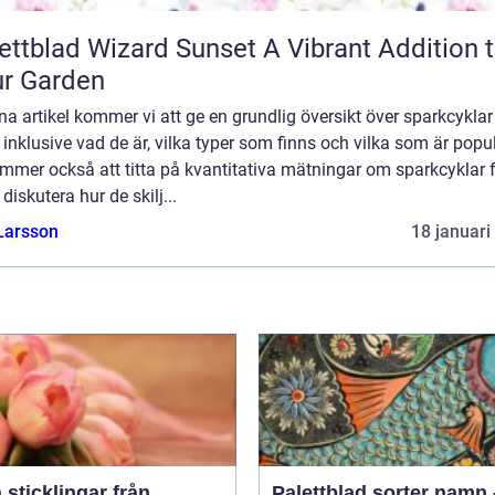
blad Wizard Sunset A Vibrant Addition to
r Garden
na artikel kommer vi att ge en grundlig översikt över sparkcyklar
 inklusive vad de är, vilka typer som finns och vilka som är popu
mmer också att titta på kvantitativa mätningar om sparkcyklar 
 diskutera hur de skilj...
Larsson
18 januari
a sticklingar från
Palettblad sorter namn