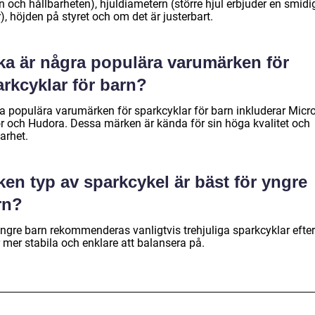
n och hållbarheten), hjuldiametern (större hjul erbjuder en smidi
), höjden på styret och om det är justerbart.
lka är några populära varumärken för
rkcyklar för barn?
a populära varumärken för sparkcyklar för barn inkluderar Micro
r och Hudora. Dessa märken är kända för sin höga kvalitet och
arhet.
ken typ av sparkcykel är bäst för yngre
rn?
yngre barn rekommenderas vanligtvis trehjuliga sparkcyklar eft
 mer stabila och enklare att balansera på.