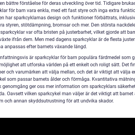
en bättre förståelse för deras utveckling över tid. Tidigare bruka
lar för barn vara enkla, med ett fast styre och inga extra funktio
en har sparkcyklarnas design och funktioner förbättrats, inklusi
ara styren, stötdämpning, bromsar och mer. Den största nackde
 sparkcyklar var ofta bristen på justerbarhet, vilket gjorde att ba
växte ifrån dem. Men med dagens sparkcyklar är de flesta juster
na anpassas efter barnets växande längd.
attningsvis är sparkcyklar för barn populära färdmedel som g
öjlighet att utforska världen på ett enkelt och roligt sätt. Det fi
per och varumärken att välja mellan, och det är viktigt att välja e
kel som passar barnets ålder och förmåga. Kvantitativa mätnin
sk genomgång ger oss mer information om sparkcyklars säkerhe
a. Oavsett vilken sparkcykel man väljer är det viktigt att barnet a
lm och annan skyddsutrustning för att undvika skador.