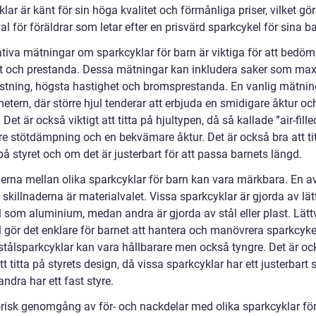
lar är känt för sin höga kvalitet och förmånliga priser, vilket gör
val för föräldrar som letar efter en prisvärd sparkcykel för sina b
ativa mätningar om sparkcyklar för barn är viktiga för att bedö
t och prestanda. Dessa mätningar kan inkludera saker som ma
astning, högsta hastighet och bromsprestanda. En vanlig mätnin
etern, där större hjul tenderar att erbjuda en smidigare åktur oc
. Det är också viktigt att titta på hjultypen, då så kallade ”air-fille
tre stötdämpning och en bekvämare åktur. Det är också bra att ti
å styret och om det är justerbart för att passa barnets längd.
derna mellan olika sparkcyklar för barn kan vara märkbara. En a
skillnaderna är materialvalet. Vissa sparkcyklar är gjorda av lät
l som aluminium, medan andra är gjorda av stål eller plast. Lätt
l gör det enklare för barnet att hantera och manövrera sparkcyke
tålsparkcyklar kan vara hållbarare men också tyngre. Det är oc
att titta på styrets design, då vissa sparkcyklar har ett justerbart 
dra har ett fast styre.
orisk genomgång av för- och nackdelar med olika sparkcyklar fö