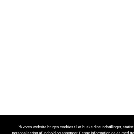
På vores website bruges cookies til at huske dine indstillinger, statist
personalisering af indhold og annoncer. Denne information deles med tre