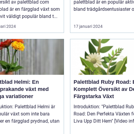
rsikt av palettblad com
palettblad är en populär aktiv
blad är en färgglad växt som
bland trädgårdsentusiaster o
ivit väldigt populär bland t...
uari 2024
17 januari 2024
tblad Helmi: En
Palettblad Ruby Road: 
sprakande växt med
Komplett Översikt av 
a variationer
Färgstarka Växt
uktion: Palettblad Helmi är
Introduktion: "Palettblad Ruby
ulär växt som inte bara
Road: Den Perfekta Växten fö
er en färgglad prydnad, utan
Liva Upp Ditt Hem" [V