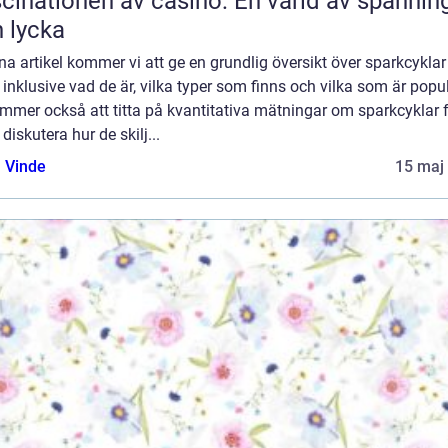
cinationen av casino: En värld av spännin
 lycka
na artikel kommer vi att ge en grundlig översikt över sparkcyklar
 inklusive vad de är, vilka typer som finns och vilka som är popu
mmer också att titta på kvantitativa mätningar om sparkcyklar 
 diskutera hur de skilj...
 Vinde
15 maj