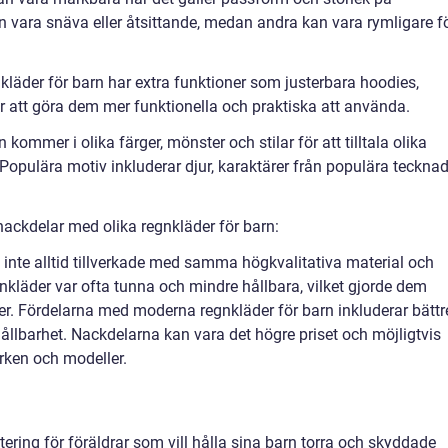
n vara snäva eller åtsittande, medan andra kan vara rymligare f
nkläder för barn har extra funktioner som justerbara hoodies,
ör att göra dem mer funktionella och praktiska att använda.
 kommer i olika färger, mönster och stilar för att tilltala olika
Populära motiv inkluderar djur, karaktärer från populära teckna
nackdelar med olika regnkläder för barn:
rn inte alltid tillverkade med samma högkvalitativa material och
nkläder var ofta tunna och mindre hållbara, vilket gjorde dem
äder. Fördelarna med moderna regnkläder för barn inkluderar bättr
llbarhet. Nackdelarna kan vara det högre priset och möjligtvis
rken och modeller.
tering för föräldrar som vill hålla sina barn torra och skyddade