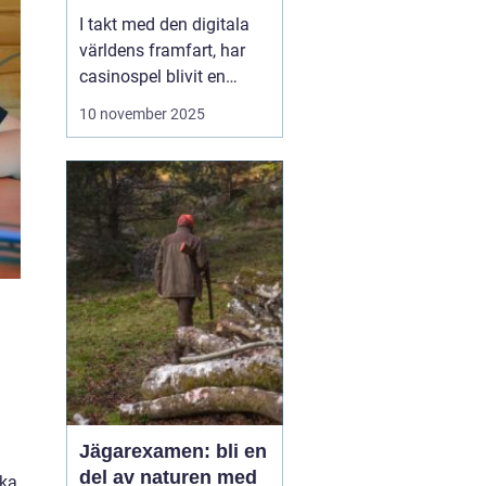
I takt med den digitala
världens framfart, har
casinospel blivit en
omåttligt populär form
10 november 2025
av underhållning för
många. Från att fysiskt
ha besökt stora och
luxuösa casinon i städer
som Las Vegas o...
Jägarexamen: bli en
del av naturen med
ska