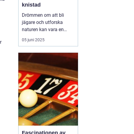
knistad
Drömmen om att bli
jägare och utforska
naturen kan vara en
fantastisk upplevelse.
05 juni 2025
r
För att förverkliga detta
behöver du en
jägarexamen. På
Knistad Herrgård
erbjuder vi en
intensivkurs i
jägarexamen som f&...
Fascinationen av