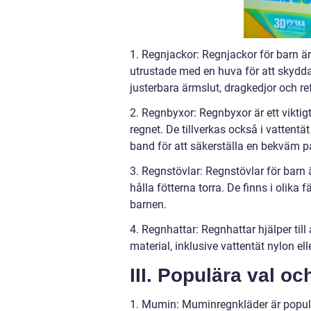
1. Regnjackor: Regnjackor för barn är 
utrustade med en huva för att skydda
justerbara ärmslut, dragkedjor och ref
2. Regnbyxor: Regnbyxor är ett viktig
regnet. De tillverkas också i vattentät
band för att säkerställa en bekväm 
3. Regnstövlar: Regnstövlar för barn 
hålla fötterna torra. De finns i olika 
barnen.
4. Regnhattar: Regnhattar hjälper till 
material, inklusive vattentät nylon el
III. Populära val o
1. Mumin: Muminregnkläder är populä