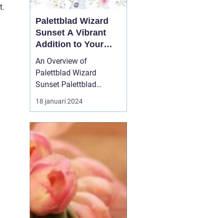
t.
Palettblad Wizard
Sunset A Vibrant
Addition to Your
Garden
An Overview of
Palettblad Wizard
Sunset Palettblad
Wizard Sunset is a
18 januari 2024
remarkable plant that
has gained significant
popularity among
garden enthusiasts. With
its stunning foliage and
vibrant colors, it adds a
touch of beauty and
charm to any garden o...