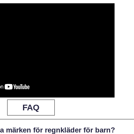
FAQ
a märken för regnkläder för barn?