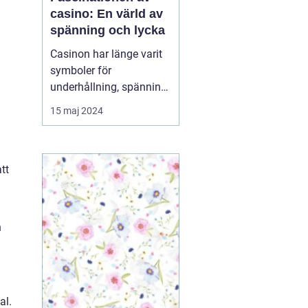
casino: En värld av
spänning och lycka
Casinon har länge varit
symboler för
underhållning, spänning
och möjligheten att
15 maj 2024
vinna stort. De fungerar
som en magnet för de
som söker fläkten av risk
tt
och lockelsen av
belöningar. Oavsett om
du är ...
h
al.