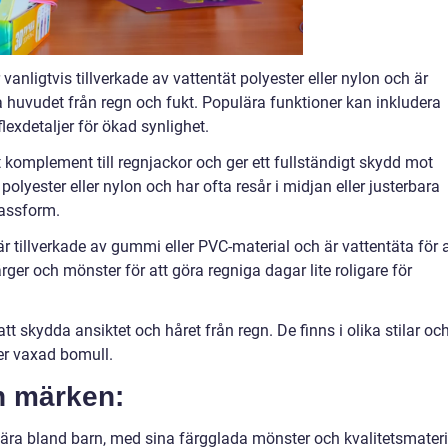
vanligtvis tillverkade av vattentät polyester eller nylon och är
 huvudet från regn och fukt. Populära funktioner kan inkludera
lexdetaljer för ökad synlighet.
t komplement till regnjackor och ger ett fullständigt skydd mot
 polyester eller nylon och har ofta resår i midjan eller justerbara
passform.
är tillverkade av gummi eller PVC-material och är vattentäta för a
färger och mönster för att göra regniga dagar lite roligare för
att skydda ansiktet och håret från regn. De finns i olika stilar oc
ler vaxad bomull.
ch märken:
ra bland barn, med sina färgglada mönster och kvalitetsmateri