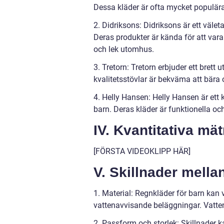
Dessa kläder är ofta mycket populära
2. Didriksons: Didriksons är ett väle
Deras produkter är kända för att vara
och lek utomhus.
3. Tretorn: Tretorn erbjuder ett brett 
kvalitetsstövlar är bekväma att bära
4. Helly Hansen: Helly Hansen är ett
barn. Deras kläder är funktionella oc
IV. Kvantitativa mä
[FÖRSTA VIDEOKLIPP HÄR]
V. Skillnader mella
1. Material: Regnkläder för barn kan va
vattenavvisande beläggningar. Vatten
2. Passform och storlek: Skillnader 