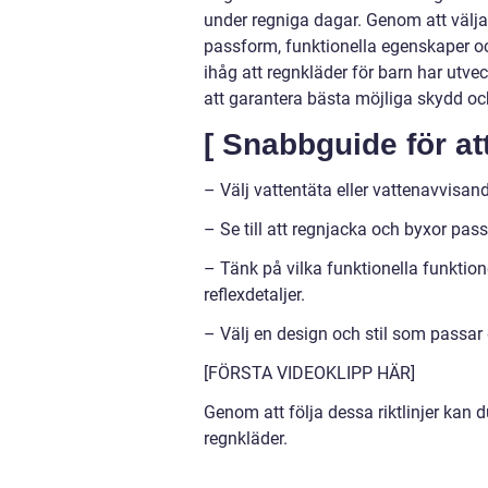
under regniga dagar. Genom att välja 
passform, funktionella egenskaper oc
ihåg att regnkläder för barn har utveck
att garantera bästa möjliga skydd oc
[ Snabbguide för att
– Välj vattentäta eller vattenavvisande
– Se till att regnjacka och byxor pas
– Tänk på vilka funktionella funktione
reflexdetaljer.
– Välj en design och stil som passar 
[FÖRSTA VIDEOKLIPP HÄR]
Genom att följa dessa riktlinjer kan d
regnkläder.