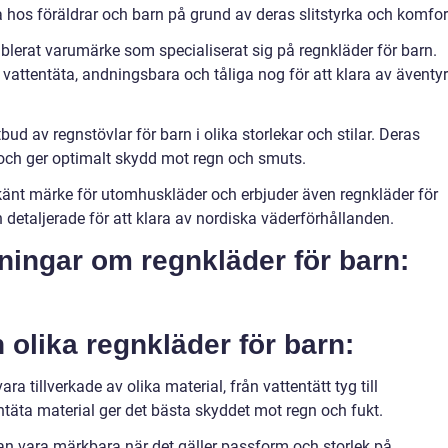
 hos föräldrar och barn på grund av deras slitstyrka och komfor
tablerat varumärke som specialiserat sig på regnkläder för barn.
 vattentäta, andningsbara och tåliga nog för att klara av äventyr
utbud av regnstövlar för barn i olika storlekar och stilar. Deras
 och ger optimalt skydd mot regn och smuts.
 känt märke för utomhuskläder och erbjuder även regnkläder för
h detaljerade för att klara av nordiska väderförhållanden.
tningar om regnkläder för barn:
n olika regnkläder för barn:
ra tillverkade av olika material, från vattentätt tyg till
täta material ger det bästa skyddet mot regn och fukt.
kan vara märkbara när det gäller passform och storlek på