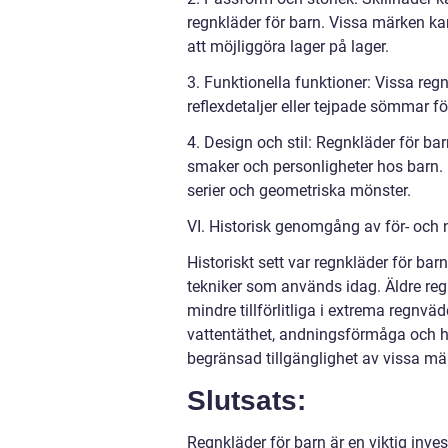
regnkläder för barn. Vissa märken ka
att möjliggöra lager på lager.
3. Funktionella funktioner: Vissa reg
reflexdetaljer eller tejpade sömmar f
4. Design och stil: Regnkläder för barn
smaker och personligheter hos barn. 
serier och geometriska mönster.
VI. Historisk genomgång av för- och 
Historiskt sett var regnkläder för ba
tekniker som används idag. Äldre reg
mindre tillförlitliga i extrema regnv
vattentäthet, andningsförmåga och hå
begränsad tillgänglighet av vissa mä
Slutsats:
Regnkläder för barn är en viktig inves