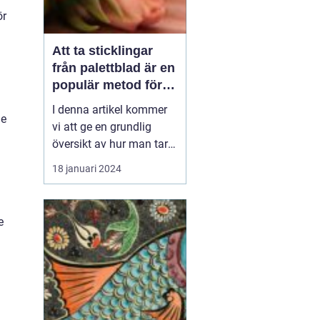
ör
Att ta sticklingar
från palettblad är en
populär metod för
att föröka denna
I denna artikel kommer
de
vackra växt på ett
vi att ge en grundlig
effektivt sätt
översikt av hur man tar
sticklingar från
18 januari 2024
palettblad, presentera
olika typer av palettblad
och diskutera de
e
historiska för- och
nackdelarna med olika
metoder. Vi kommer
också att inkludera
kvantitativa mätn...