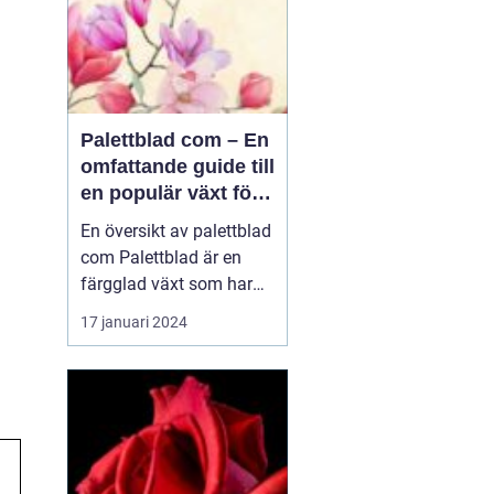
Palettblad com – En
omfattande guide till
en populär växt för
privatpersoner
En översikt av palettblad
com Palettblad är en
färgglad växt som har
blivit väldigt populär
17 januari 2024
bland
trädgårdsentusiaster och
inom inredning. En
växthusodlare i USA,
Walter Turner, har
utvecklat en