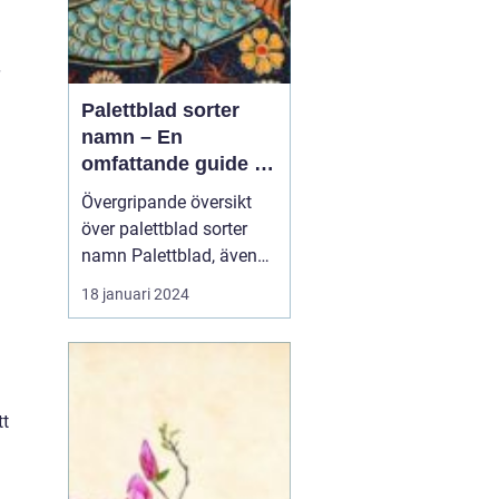
Palettblad sorter
namn – En
omfattande guide till
populära och unika
Övergripande översikt
sorter
över palettblad sorter
namn Palettblad, även
känt som Coleus, är en
18 januari 2024
populär växt som lockar
trädgårdsälskare med
sina färgsprakande blad.
Med en mängd olika
sorter och namn är
tt
palettblad ett livligt och
vackert inslag i trädgår...