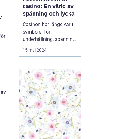
casino: En värld av
i
spänning och lycka
ka
Casinon har länge varit
symboler för
för
underhållning, spänning
och möjligheten att
15 maj 2024
vinna stort. De fungerar
som en magnet för de
som söker fläkten av risk
och lockelsen av
belöningar. Oavsett om
du är ...
 av