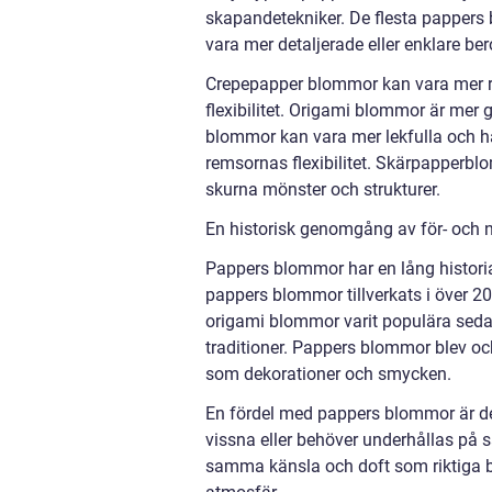
skapandetekniker. De flesta pappers 
vara mer detaljerade eller enklare b
Crepepapper blommor kan vara mer rea
flexibilitet. Origami blommor är mer 
blommor kan vara mer lekfulla och h
remsornas flexibilitet. Skärpapperbl
skurna mönster och strukturer.
En historisk genomgång av för- och
Pappers blommor har en lång historia o
pappers blommor tillverkats i över 2
origami blommor varit populära sedan
traditioner. Pappers blommor blev o
som dekorationer och smycken.
En fördel med pappers blommor är der
vissna eller behöver underhållas på 
samma känsla och doft som riktiga 