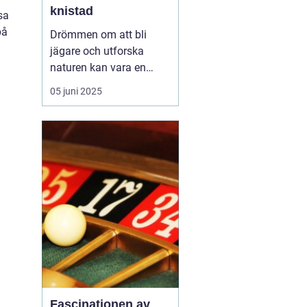
knistad
sa
på
Drömmen om att bli
jägare och utforska
naturen kan vara en
fantastisk upplevelse.
05 juni 2025
För att förverkliga detta
behöver du en
jägarexamen. På
Knistad Herrgård
erbjuder vi en
intensivkurs i
jägarexamen som f&...
Fascinationen av