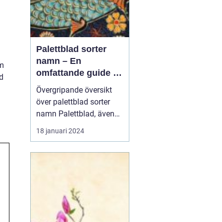
Palettblad sorter
a
namn – En
om
omfattande guide till
d
populära och unika
Övergripande översikt
sorter
över palettblad sorter
namn Palettblad, även
känt som Coleus, är en
18 januari 2024
populär växt som lockar
trädgårdsälskare med
sina färgsprakande blad.
Med en mängd olika
sorter och namn är
palettblad ett livligt och
vackert inslag i trädgår...