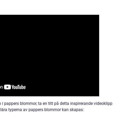
 i pappers blommor, ta en titt på detta inspirerande videoklipp
ulära typerna av pappers blommor kan skapas: