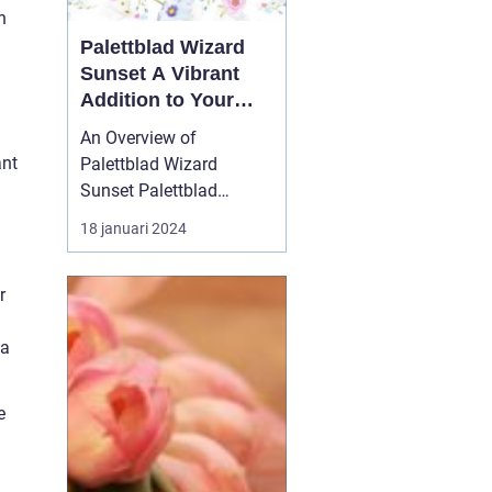
n
Palettblad Wizard
Sunset A Vibrant
Addition to Your
Garden
An Overview of
ant
Palettblad Wizard
Sunset Palettblad
Wizard Sunset is a
18 januari 2024
remarkable plant that
has gained significant
r
popularity among
garden enthusiasts. With
ta
its stunning foliage and
vibrant colors, it adds a
touch of beauty and
e
charm to any garden o...