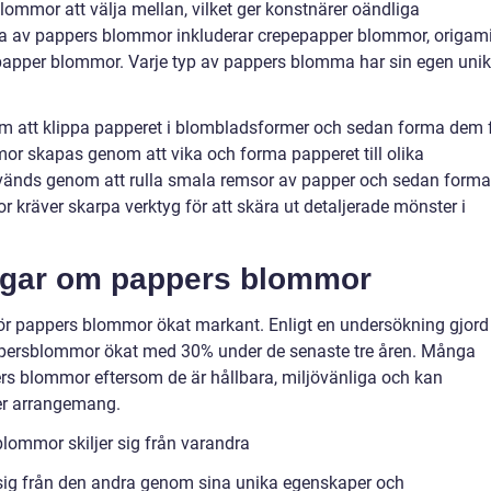
blommor att välja mellan, vilket ger konstnärer oändliga
na av pappers blommor inkluderar crepepapper blommor, origam
papper blommor. Varje typ av pappers blomma har sin egen uni
m att klippa papperet i blombladsformer och sedan forma dem 
r skapas genom att vika och forma papperet till olika
vänds genom att rulla smala remsor av papper och sedan forma
kräver skarpa verktyg för att skära ut detaljerade mönster i
ingar om pappers blommor
för pappers blommor ökat markant. Enligt en undersökning gjord
appersblommor ökat med 30% under de senaste tre åren. Många
rs blommor eftersom de är hållbara, miljövänliga och kan
ler arrangemang.
lommor skiljer sig från varandra
 sig från den andra genom sina unika egenskaper och