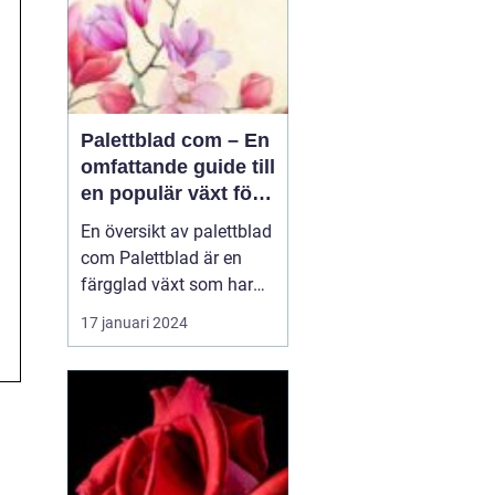
Palettblad com – En
omfattande guide till
en populär växt för
privatpersoner
En översikt av palettblad
com Palettblad är en
färgglad växt som har
blivit väldigt populär
17 januari 2024
bland
trädgårdsentusiaster och
inom inredning. En
växthusodlare i USA,
Walter Turner, har
utvecklat en