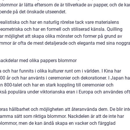
blommor är lätta eftersom de är tillverkade av papper, och de ka
eroende på det önskade utseendet.
listiska och har en naturlig rörelse tack vare materialens
geometriska och har en formell och stiliserad känsla. Quilling
ar möjlighet att skapa olika mönster och former på grund av
ommor är ofta de mest detaljerade och eleganta med sina noggr
 nackdelar med olika pappers blommor
ch har funnits i olika kulturer runt om i världen. I Kina har
000 år och har använts i ceremonier och dekorationer. I Japan ha
 800-talet och har en stark koppling till ceremonier och
ckså populära under viktorianska eran i Europa och användes of
as hållbarhet och möjligheten att återanvända dem. De blir int
samma sätt som riktiga blommor. Nackdelen är att de inte har
blommor, men de kan ändå skapa en vacker och färgglad