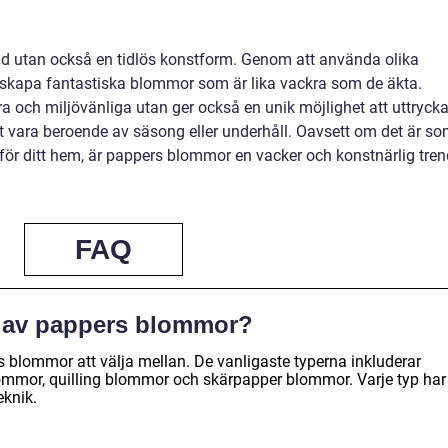
nd utan också en tidlös konstform. Genom att använda olika
r skapa fantastiska blommor som är lika vackra som de äkta.
a och miljövänliga utan ger också en unik möjlighet att uttryck
tt vara beroende av säsong eller underhåll. Oavsett om det är s
 för ditt hem, är pappers blommor en vacker och konstnärlig tren
FAQ
er av pappers blommor?
rs blommor att välja mellan. De vanligaste typerna inkluderar
mmor, quilling blommor och skärpapper blommor. Varje typ har
eknik.