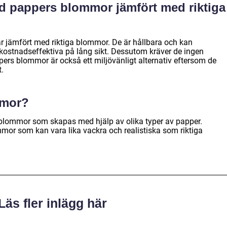
ed pappers blommor jämfört med riktiga
r jämfört med riktiga blommor. De är hållbara och kan
kostnadseffektiva på lång sikt. Dessutom kräver de ingen
ppers blommor är också ett miljövänligt alternativ eftersom de
t.
mmor?
blommor som skapas med hjälp av olika typer av papper.
or som kan vara lika vackra och realistiska som riktiga
Läs fler inlägg här