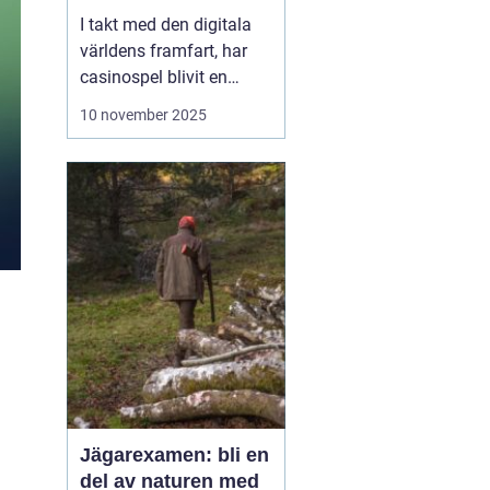
I takt med den digitala
världens framfart, har
casinospel blivit en
omåttligt populär form
10 november 2025
av underhållning för
många. Från att fysiskt
ha besökt stora och
luxuösa casinon i städer
som Las Vegas o...
Jägarexamen: bli en
del av naturen med