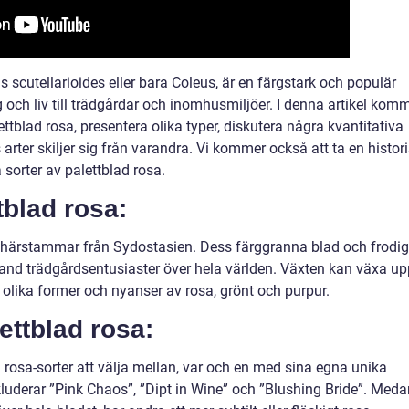
 scutellarioides eller bara Coleus, är en färgstark och populär
 och liv till trädgårdar och inomhusmiljöer. I denna artikel kom
lettblad rosa, presentera olika typer, diskutera några kvantitativa
rter skiljer sig från varandra. Vi kommer också att ta en histor
 sorter av palettblad rosa.
tblad rosa:
om härstammar från Sydostasien. Dess färggranna blad och frodi
t bland trädgårdsentusiaster över hela världen. Växten kan växa u
 i olika former och nyanser av rosa, grönt och purpur.
ettblad rosa:
d rosa-sorter att välja mellan, var och en med sina egna unika
luderar ”Pink Chaos”, ”Dipt in Wine” och ”Blushing Bride”. Meda