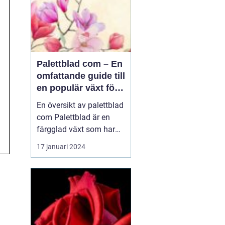
Palettblad com – En
omfattande guide till
en populär växt för
privatpersoner
En översikt av palettblad
com Palettblad är en
färgglad växt som har
blivit väldigt populär
17 januari 2024
bland
trädgårdsentusiaster och
inom inredning. En
växthusodlare i USA,
Walter Turner, har
utvecklat en