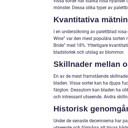
vissa sorter har starka rosa nyanser öv
mönster. Dessa olika typer av palettb
Kvantitativa mätnin
I en undersökning av palettblad rosa-s
Wine” var den mest populära sorten 
Bride” med 18%. Ytterligare kvantita
bladstorlek och utslag av blommor.
Skillnader mellan o
En av de mest framstående skillnader
bladen. Vissa sorter kan ha djupa fu
färgton. Dessutom kan bladen ha oli
och intressant utseende. Andra skilln
Historisk genomgån
Under de senaste decennierna har pal
utseende och förmåga att trivas båd