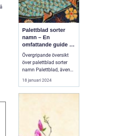
På
Palettblad sorter
namn – En
omfattande guide till
populära och unika
Övergripande översikt
sorter
över palettblad sorter
namn Palettblad, även
känt som Coleus, är en
18 januari 2024
populär växt som lockar
trädgårdsälskare med
sina färgsprakande blad.
Med en mängd olika
sorter och namn är
palettblad ett livligt och
vackert inslag i trädgår...