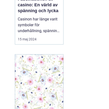
casino: En värld av
spänning och lycka
Casinon har länge varit
symboler för
underhållning, spänning
och möjligheten att
15 maj 2024
vinna stort. De fungerar
som en magnet för de
som söker fläkten av risk
och lockelsen av
belöningar. Oavsett om
du är ...