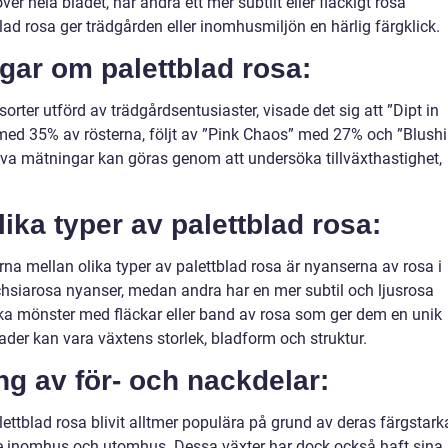
er hela bladet, har andra ett mer subtilt eller fläckigt rosa
lad rosa ger trädgården eller inomhusmiljön en härlig färgklick.
gar om palettblad rosa:
orter utförd av trädgårdsentusiaster, visade det sig att ”Dipt in
med 35% av rösterna, följt av ”Pink Chaos” med 27% och ”Blush
tiva mätningar kan göras genom att undersöka tillväxthastighet,
lika typer av palettblad rosa:
na mellan olika typer av palettblad rosa är nyanserna av rosa i
chsiarosa nyanser, medan andra har en mer subtil och ljusrosa
ka mönster med fläckar eller band av rosa som ger dem en unik
ader kan vara växtens storlek, bladform och struktur.
g av för- och nackdelar:
ettblad rosa blivit alltmer populära på grund av deras färgstark
e inomhus och utomhus. Dessa växter har dock också haft sina