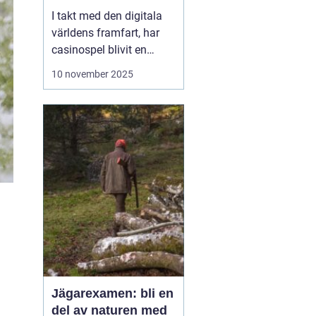
I takt med den digitala
världens framfart, har
casinospel blivit en
omåttligt populär form
10 november 2025
av underhållning för
många. Från att fysiskt
ha besökt stora och
luxuösa casinon i städer
som Las Vegas o...
Jägarexamen: bli en
del av naturen med