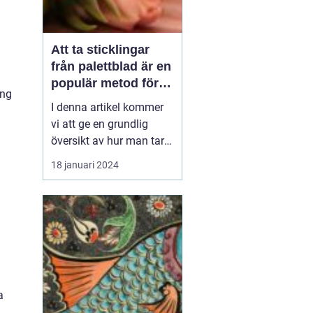
Att ta sticklingar
från palettblad är en
populär metod för
ing
att föröka denna
I denna artikel kommer
vackra växt på ett
vi att ge en grundlig
effektivt sätt
översikt av hur man tar
sticklingar från
18 januari 2024
palettblad, presentera
olika typer av palettblad
och diskutera de
historiska för- och
nackdelarna med olika
metoder. Vi kommer
också att inkludera
kvantitativa mätn...
a