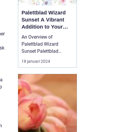
Palettblad Wizard
Sunset A Vibrant
Addition to Your
mer
Garden
An Overview of
Palettblad Wizard
isk
Sunset Palettblad
Wizard Sunset is a
18 januari 2024
remarkable plant that
has gained significant
popularity among
ga
garden enthusiasts. With
pp
its stunning foliage and
vibrant colors, it adds a
touch of beauty and
charm to any garden o...
n