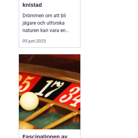
knistad
Drömmen om att bli
jägare och utforska
naturen kan vara en
fantastisk upplevelse.
05 juni 2025
För att förverkliga detta
behöver du en
jägarexamen. På
Knistad Herrgård
erbjuder vi en
intensivkurs i
jägarexamen som f&...
Fascinationen av