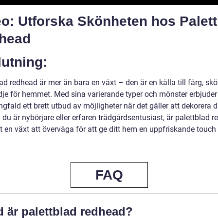
o: Utforska Skönheten hos Palett
head
utning:
ad redhead är mer än bara en växt – den är en källa till färg, sk
dje för hemmet. Med sina varierande typer och mönster erbjude
fald ett brett utbud av möjligheter när det gäller att dekorera d
 du är nybörjare eller erfaren trädgårdsentusiast, är palettblad 
vt en växt att överväga för att ge ditt hem en uppfriskande touch
FAQ
d är palettblad redhead?