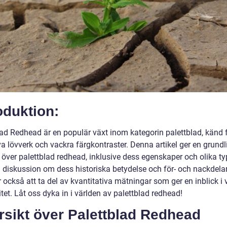
oduktion:
lad Redhead är en populär växt inom kategorin palettblad, känd 
va lövverk och vackra färgkontraster. Denna artikel ger en grundl
 över palettblad redhead, inklusive dess egenskaper och olika ty
 diskussion om dess historiska betydelse och för- och nackdela
också att ta del av kvantitativa mätningar som ger en inblick i
tet. Låt oss dyka in i världen av palettblad redhead!
rsikt över Palettblad Redhead