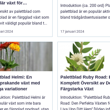
är växt för
Introduktion (ca. 200 ord) Pl
atpersoner
rsikt av palettblad com
palettblad är en populär aktiv
blad är en färgglad växt som
bland trädgårdsentusiaster o
ivit väldigt populär bland t...
uari 2024
17 januari 2024
tblad Helmi: En
Palettblad Ruby Road: 
sprakande växt med
Komplett Översikt av 
a variationer
Färgstarka Växt
uktion: Palettblad Helmi är
Introduktion: "Palettblad Ruby
ulär växt som inte bara
Road: Den Perfekta Växten fö
er en färgglad prydnad, utan
Liva Upp Ditt Hem" [V