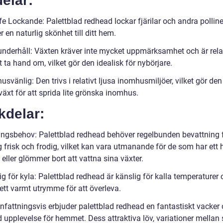
elar:
fe Lockande: Palettblad redhead lockar fjärilar och andra polline
er en naturlig skönhet till ditt hem.
underhåll: Växten kräver inte mycket uppmärksamhet och är rela
t ta hand om, vilket gör den idealisk för nybörjare.
svänlig: Den trivs i relativt ljusa inomhusmiljöer, vilket gör den 
växt för att sprida lite grönska inomhus.
kdelar:
ingsbehov: Palettblad redhead behöver regelbunden bevattning f
g frisk och frodig, vilket kan vara utmanande för de som har ett 
eller glömmer bort att vattna sina växter.
g för kyla: Palettblad redhead är känslig för kalla temperaturer 
 ett varmt utrymme för att överleva.
attningsvis erbjuder palettblad redhead en fantastiskt vacker
 upplevelse för hemmet. Dess attraktiva löv, variationer mellan 