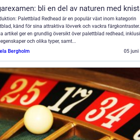
arexamen: bli en del av naturen med knis
duktion: Palettblad Redhead är en populär växt inom kategorin
tblad, känd för sina attraktiva lövverk och vackra färgkontraster.
 artikel ger en grundlig översikt över palettblad redhead, inklus
egenskaper och olika typer, samt...
ela Bergholm
05 juni