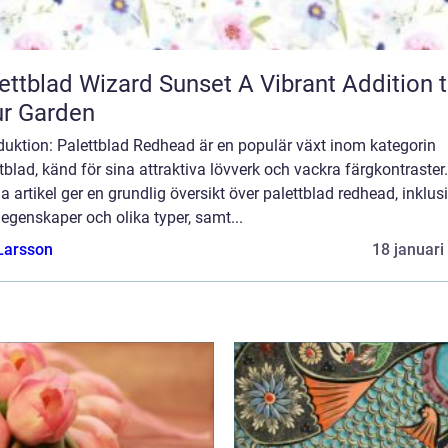
blad Wizard Sunset A Vibrant Addition to
r Garden
duktion: Palettblad Redhead är en populär växt inom kategorin
tblad, känd för sina attraktiva lövverk och vackra färgkontraster.
 artikel ger en grundlig översikt över palettblad redhead, inklus
egenskaper och olika typer, samt...
Larsson
18 januari