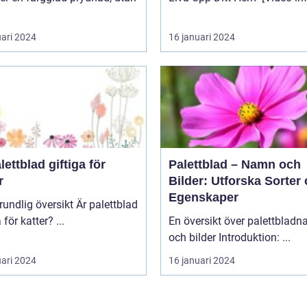
uari 2024
16 januari 2024
lettblad giftiga för
Palettblad – Namn och
r
Bilder: Utforska Sorter
Egenskaper
lig översikt Är palettblad
giftiga för katter? ...
En översikt över palettblad
och bilder Introduktion: ...
uari 2024
16 januari 2024