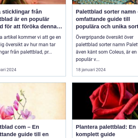
a sticklingar från
Palettblad sorter namn
tblad är en populär
omfattande guide till
 för att föröka denna
populära och unika sor
a växt på ett effektivt
a artikel kommer vi att ge en
Övergripande översikt över
ig översikt av hur man tar
palettblad sorter namn Palettblad,
ngar från palettblad, pr...
även känt som Coleus, är en
populär v...
uari 2024
18 januari 2024
ttblad com – En
Plantera palettblad: En
tande guide till en
komplett guide