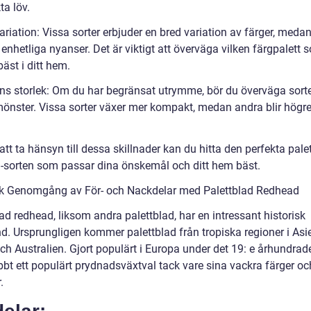
a löv.
riation: Vissa sorter erbjuder en bred variation av färger, meda
enhetliga nyanser. Det är viktigt att överväga vilken färgpalett 
äst i ditt hem.
ns storlek: Om du har begränsat utrymme, bör du överväga sort
tmönster. Vissa sorter växer mer kompakt, medan andra blir högr
.
t ta hänsyn till dessa skillnader kan du hitta den perfekta pale
-sorten som passar dina önskemål och ditt hem bäst.
sk Genomgång av För- och Nackdelar med Palettblad Redhead
ad redhead, liksom andra palettblad, har en intressant historisk
d. Ursprungligen kommer palettblad från tropiska regioner i Asi
ch Australien. Gjort populärt i Europa under det 19: e århundrad
bbt ett populärt prydnadsväxtval tack vare sina vackra färger oc
.