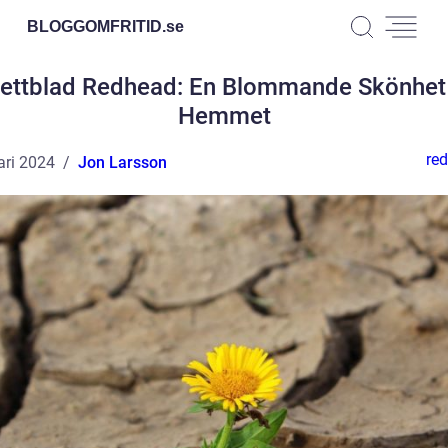
BLOGGOMFRITID.
se
lettblad Redhead: En Blommande Skönhet 
Hemmet
red
ari 2024
Jon Larsson