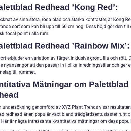
alettblad Redhead ’Kong Red’:
cknat av sina stora, röda blad och starka kontraster, är Kong Re
nde sort som kan bli upp till 60 cm hög. Dess höjd gör den till 
sk focal point i alla rum.
alettblad Redhead ’Rainbow Mix’:
rt erbjuder en variation av färger, inklusive grönt, lila och rött. 
e nyanser gör att den passar in i olika inredningsstilar och ger e
 inslag till rummet.
titativa Mätningar om Palettblad
head
en undersökning genomförd av XYZ Plant Trends visar resultaten
lad redhead är en populär växt bland trädgårdsentusiaster runt o
. Här är några intressanta kvantitativa mätningar om dess popula