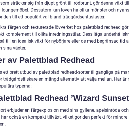
 som sträcker sig från djupt grönt till rödbrunt, gör denna växt til
iv loungemöbel. Dessutom kan löven ha olika mönster och nyans
ör den till ett populärt val bland trädgårdsentusiaster.
ra färgen och texturerade lövverket hos palettblad redhead gör d
ekt komplement till olika inredningsstilar. Dess låga underhållsk
å till en idealisk växt för nybörjare eller de med begränsad tid a
 sina växter.
er av Palettblad Redhead
s ett brett utbud av palettblad redhead-sorter tillgängliga på ma
er trädgårdsälskare en mängd alternativ att välja mellan. Här är
opulära typerna:
alettblad Redhead ’Wizard Sunset
ort erbjuder en färgexplosion med sina gyllene, apelsinröda och
 har också en kompakt tillväxt, vilket gör den perfekt för mindre
en.