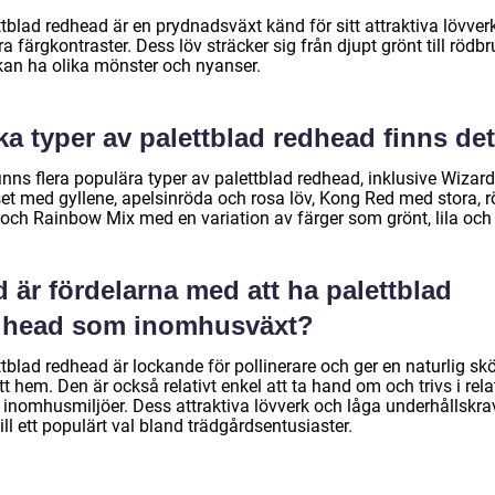
tblad redhead är en prydnadsväxt känd för sitt attraktiva lövver
a färgkontraster. Dess löv sträcker sig från djupt grönt till rödbr
kan ha olika mönster och nyanser.
ka typer av palettblad redhead finns de
inns flera populära typer av palettblad redhead, inklusive Wizard
et med gyllene, apelsinröda och rosa löv, Kong Red med stora, 
 och Rainbow Mix med en variation av färger som grönt, lila och 
 är fördelarna med att ha palettblad
dhead som inomhusväxt?
tblad redhead är lockande för pollinerare och ger en naturlig sk
ditt hem. Den är också relativt enkel att ta hand om och trivs i rela
a inomhusmiljöer. Dess attraktiva lövverk och låga underhållskra
ill ett populärt val bland trädgårdsentusiaster.