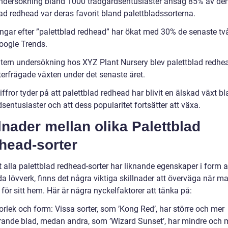
undersökning bland 1000 trädgårdsentusiaster ansåg 85% av de
ad redhead var deras favorit bland palettbladssorterna.
ngar efter ”palettblad redhead” har ökat med 30% de senaste tv
Google Trends.
intern undersökning hos XYZ Plant Nursery blev palettblad redhe
terfrågade växten under det senaste året.
ffror tyder på att palettblad redhead har blivit en älskad växt b
sentusiaster och att dess popularitet fortsätter att växa.
lnader mellan olika Palettblad
head-sorter
t alla palettblad redhead-sorter har liknande egenskaper i form 
a lövverk, finns det några viktiga skillnader att överväga när ma
t för sitt hem. Här är några nyckelfaktorer att tänka på:
rlek och form: Vissa sorter, som ’Kong Red’, har större och mer
ande blad, medan andra, som ’Wizard Sunset’, har mindre och 