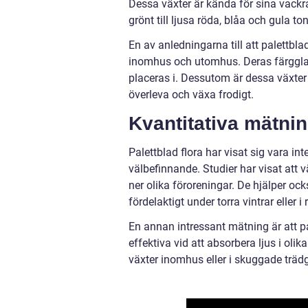
Dessa växter är kända för sina vackr
grönt till ljusa röda, blåa och gula ton
En av anledningarna till att palettbla
inomhus och utomhus. Deras färgglada
placeras i. Dessutom är dessa växter 
överleva och växa frodigt.
Kvantitativa mätnin
Palettblad flora har visat sig vara
välbefinnande. Studier har visat att v
ner olika föroreningar. De hjälper ocks
fördelaktigt under torra vintrar eller
En annan intressant mätning är att pal
effektiva vid att absorbera ljus i oli
växter inomhus eller i skuggade träd