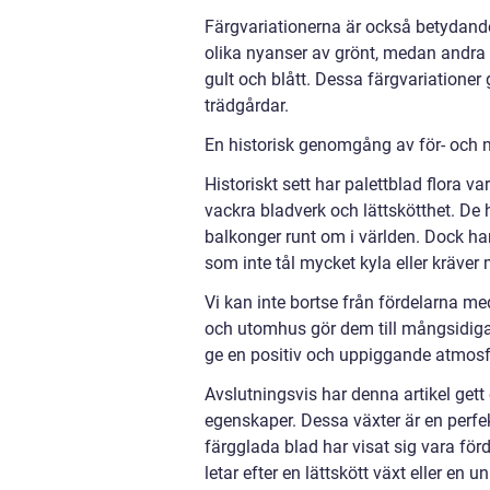
Färgvariationerna är också betydande 
olika nyanser av grönt, medan andra
gult och blått. Dessa färgvariationer 
trädgårdar.
En historisk genomgång av för- och n
Historiskt sett har palettblad flora v
vackra bladverk och lättskötthet. De 
balkonger runt om i världen. Dock har
som inte tål mycket kyla eller kräver
Vi kan inte bortse från fördelarna me
och utomhus gör dem till mångsidiga
ge en positiv och uppiggande atmosfär
Avslutningsvis har denna artikel gett
egenskaper. Dessa växter är en perfek
färgglada blad har visat sig vara fö
letar efter en lättskött växt eller en