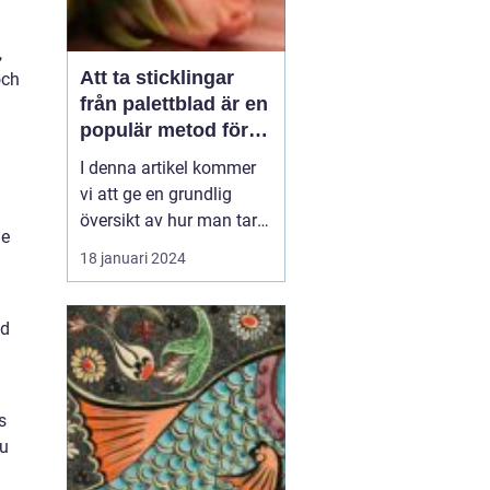
,
Att ta sticklingar
och
från palettblad är en
populär metod för
att föröka denna
I denna artikel kommer
vackra växt på ett
vi att ge en grundlig
effektivt sätt
översikt av hur man tar
de
sticklingar från
18 januari 2024
palettblad, presentera
olika typer av palettblad
och diskutera de
ad
historiska för- och
nackdelarna med olika
metoder. Vi kommer
s
också att inkludera
du
kvantitativa mätn...