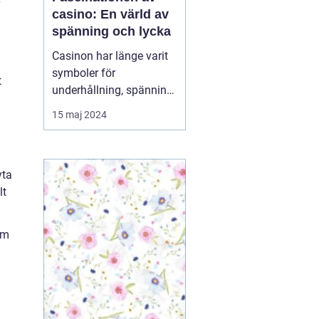
v
casino: En värld av
spänning och lycka
Casinon har länge varit
symboler för
t
underhållning, spänning
och möjligheten att
15 maj 2024
vinna stort. De fungerar
som en magnet för de
som söker fläkten av risk
yta
och lockelsen av
lt
belöningar. Oavsett om
du är ...
em