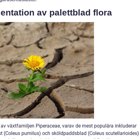
ntation av palettblad flora
er av växtfamiljen Piperaceae, varav de mest populära inkluderar
st (Coleus pumilus) och sköldpaddsblad (Coleus scutellarioides)