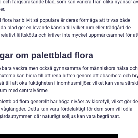
a och färgsprakande blad, som kan variera från olika nyanser a
er.
d flora har blivit så populära är deras förmåga att trivas både
 blad ger en levande känsla till vilket rum eller trädgård de
relativt lättskötta och kräver inte mycket uppmärksamhet för at
gar om palettblad flora
 inte bara vackra men också gynnsamma för människors hälsa och
äxterna kan bidra till att rena luften genom att absorbera och br
å till att öka fuktigheten i inomhusmiljöer, vilket kan vara särski
 i rum med centralvärme.
ettblad flora generellt har höga nivåer av klorofyll, vilket gör d
ka våglängder. Detta kan vara fördelaktigt för dem som vill odla
gårdsutrymmen där naturligt solljus kan vara begränsat.