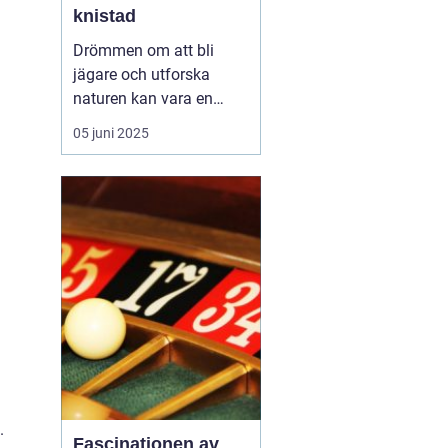
knistad
Drömmen om att bli
jägare och utforska
naturen kan vara en
fantastisk upplevelse.
05 juni 2025
För att förverkliga detta
behöver du en
jägarexamen. På
Knistad Herrgård
erbjuder vi en
intensivkurs i
jägarexamen som f&...
.
Fascinationen av