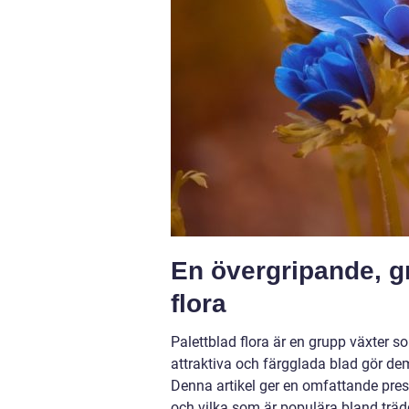
En övergripande, gr
flora
Palettblad flora är en grupp växter s
attraktiva och färgglada blad gör de
Denna artikel ger en omfattande prese
och vilka som är populära bland träd