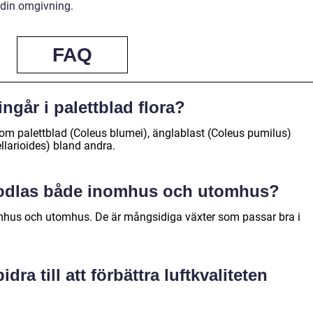
i din omgivning.
FAQ
ingår i palettblad flora?
 som palettblad (Coleus blumei), änglablast (Coleus pumilus)
larioides) bland andra.
a odlas både inomhus och utomhus?
nomhus och utomhus. De är mångsidiga växter som passar bra i
dra till att förbättra luftkvaliteten