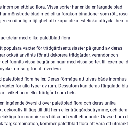
inom palettblad flora. Vissa sorter har enkla enfärgade blad i
 har mönstrade blad med olika färgkombinationer som rött, rosa
ger en oändlig möjlighet att skapa olika estetiska uttryck i hem 
ackdelar med olika palettblad flora
arit populära växter för trädgårdsentusiaster på grund av deras
har också använts för att dekorera trädgårdar, verandor och
 det funnits vissa begränsningar med vissa sorter, till exempel 
 mycket omsorg för att överleva.
d palettblad flora heller. Deras förmåga att trivas både inomhus
 växter för alla typer av rum. Dessutom kan deras färgglada bl
 i vilket hem eller trädgård som helst.
 en ingående översikt över palettblad flora och deras unika
t dekorativ tillägg till ditt hem eller trädgårdsutrymme, och dera
rdelaktiga för människors hälsa och välbefinnande. Oavsett om 
 unik färgkombination, kommer palettblad flora att vara ett utmärkt