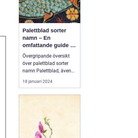
Palettblad sorter
namn – En
omfattande guide till
populära och unika
Övergripande översikt
sorter
över palettblad sorter
namn Palettblad, även
känt som Coleus, är en
18 januari 2024
populär växt som lockar
trädgårdsälskare med
sina färgsprakande blad.
Med en mängd olika
sorter och namn är
palettblad ett livligt och
vackert inslag i trädgår...