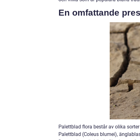
En omfattande prese
Palettblad flora består av olika sort
Palettblad (Coleus blumei), änglabla