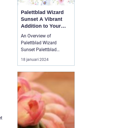
Palettblad Wizard
Sunset A Vibrant
Addition to Your
Garden
An Overview of
Palettblad Wizard
Sunset Palettblad
Wizard Sunset is a
18 januari 2024
remarkable plant that
has gained significant
popularity among
garden enthusiasts. With
its stunning foliage and
vibrant colors, it adds a
touch of beauty and
charm to any garden o...
et