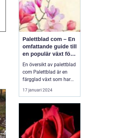
Palettblad com – En
omfattande guide till
en populär växt för
privatpersoner
En översikt av palettblad
com Palettblad är en
färgglad växt som har
blivit väldigt populär
17 januari 2024
bland
trädgårdsentusiaster och
inom inredning. En
växthusodlare i USA,
Walter Turner, har
utvecklat en