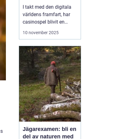
I takt med den digitala
världens framfart, har
casinospel blivit en
omåttligt populär form
10 november 2025
av underhållning för
många. Från att fysiskt
ha besökt stora och
luxuösa casinon i städer
som Las Vegas o...
Jägarexamen: bli en
ns
del av naturen med