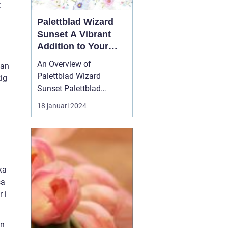
t
Palettblad Wizard
Sunset A Vibrant
Addition to Your
Garden
An Overview of
dan
Palettblad Wizard
ig
Sunset Palettblad
Wizard Sunset is a
18 januari 2024
remarkable plant that
has gained significant
popularity among
garden enthusiasts. With
its stunning foliage and
ka
vibrant colors, it adds a
sa
touch of beauty and
 i
charm to any garden o...
an