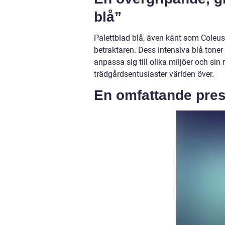
blå”
Palettblad blå, även känt som Coleus 
betraktaren. Dess intensiva blå tone
anpassa sig till olika miljöer och sin 
trädgårdsentusiaster världen över.
En omfattande prese