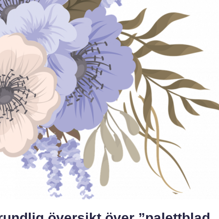
undlig översikt över ”palettblad