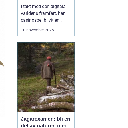
I takt med den digitala
världens framfart, har
casinospel blivit en
omåttligt populär form
10 november 2025
av underhållning för
många. Från att fysiskt
ha besökt stora och
luxuösa casinon i städer
som Las Vegas o...
Jägarexamen: bli en
del av naturen med