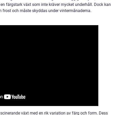
r en färgstark växt som inte kräver mycket underhåll. Dock kan
och frost och måste skyddas under vintermånaderna.
scinerande växt med en rik variation av färg och form. Dess