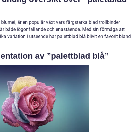
blumei, är en populär växt vars färgstarka blad trollbinder
r är både iögonfallande och enastående. Med sin förmåga att
rika variation i utseende har palettblad blå blivit en favorit bland
ntation av ”palettblad blå”