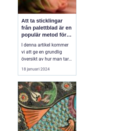
Att ta sticklingar
från palettblad är en
populär metod för
att föröka denna
I denna artikel kommer
vackra växt på ett
vi att ge en grundlig
effektivt sätt
översikt av hur man tar
sticklingar från
18 januari 2024
palettblad, presentera
olika typer av palettblad
och diskutera de
historiska för- och
nackdelarna med olika
metoder. Vi kommer
också att inkludera
kvantitativa mätn...