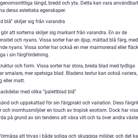
genomsnittliga längd, bredd och yta. Detta kan vara användbar
öma deras estetiska egenskaper.
 blå” skiljer sig från varandra
 gör att sorterna skiljer sig markant från varandra. En av de
tensitet och nyans. Vissa sorter har en djup, mättad blå färg, me
ande nyans. Vissa sorter har också en mer marmorerad eller fläck
a i sin färgfördelning.
truktur och form. Vissa sorter har stora, breda blad med tydliga
r smalare, mer spetsiga blad. Bladens textur kan också variera,
g eller matt.
ackdelar med olika ”palettblad blå”
älkänd och uppskattad för sin färgprakt och variation. Dess färgri
ar och inomhusmiljöer en touch av tropisk exotism. Dock har vis
a på grund av sin tendens att växa vilt och ta över andra växter
förmåga att trivas i både soliga och skuggiga miljöer, och det k