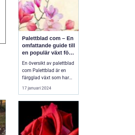
Palettblad com – En
omfattande guide till
en populär växt för
privatpersoner
En översikt av palettblad
com Palettblad är en
färgglad växt som har
blivit väldigt populär
17 januari 2024
bland
trädgårdsentusiaster och
inom inredning. En
växthusodlare i USA,
Walter Turner, har
utvecklat en