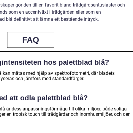
kaper gör den till en favorit bland trädgårdsentusiaster och
ds som en accentväxt i trädgården eller som en
 blå definitivt att lämna ett bestående intryck.
FAQ
gintensiteten hos palettblad blå?
lå kan mätas med hjälp av spektrofotometri, där bladets
yseras och jämförs med standardfärger.
ed att odla palettblad blå?
blå är dess anpassningsförmåga till olika miljöer, både soliga
er en tropisk touch till trädgårdar och inomhusmiljöer, och den