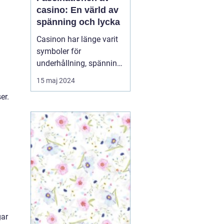
casino: En värld av
spänning och lycka
Casinon har länge varit
symboler för
underhållning, spänning
och möjligheten att
15 maj 2024
vinna stort. De fungerar
er.
som en magnet för de
som söker fläkten av risk
och lockelsen av
belöningar. Oavsett om
du är ...
gar