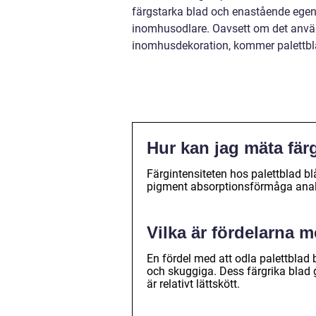
färgstarka blad och enastående egens
inomhusodlare. Oavsett om det använ
inomhusdekoration, kommer palettblad
Hur kan jag mäta fär
Färgintensiteten hos palettblad b
pigment absorptionsförmåga anal
Vilka är fördelarna m
En fördel med att odla palettblad 
och skuggiga. Dess färgrika blad g
är relativt lättskött.