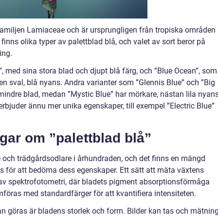
r familjen Lamiaceae och är ursprungligen från tropiska områden
finns olika typer av palettblad blå, och valet av sort beror på
ing.
”, med sina stora blad och djupt blå färg, och ”Blue Ocean”, som
en sval, blå nyans. Andra varianter som ”Glennis Blue” och ”Big
 mindre blad, medan ”Mystic Blue” har mörkare, nästan lila nyans
rbjuder ännu mer unika egenskaper, till exempel ”Electric Blue”
gar om ”palettblad blå”
re och trädgårdsodlare i århundraden, och det finns en mängd
 för att bedöma dess egenskaper. Ett sätt att mäta växtens
av spektrofotometri, där bladets pigment absorptionsförmåga
föras med standardfärger för att kvantifiera intensiteten.
 göras är bladens storlek och form. Bilder kan tas och mätnin