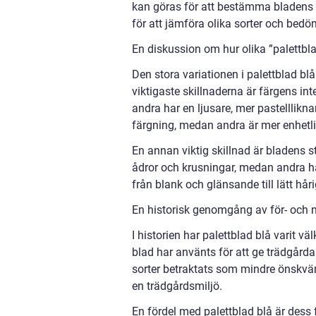
kan göras för att bestämma bladens 
för att jämföra olika sorter och bed
En diskussion om hur olika ”palettblad
Den stora variationen i palettblad blå
viktigaste skillnaderna är färgens in
andra har en ljusare, mer pastelllikn
färgning, medan andra är mer enhetlig
En annan viktig skillnad är bladens s
ådror och krusningar, medan andra ha
från blank och glänsande till lätt håri
En historisk genomgång av för- och n
I historien har palettblad blå varit v
blad har använts för att ge trädgård
sorter betraktats som mindre önskvärd
en trädgårdsmiljö.
En fördel med palettblad blå är dess 