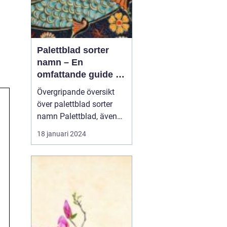
Palettblad sorter
namn – En
omfattande guide till
populära och unika
Övergripande översikt
sorter
över palettblad sorter
namn Palettblad, även
känt som Coleus, är en
18 januari 2024
populär växt som lockar
trädgårdsälskare med
sina färgsprakande blad.
Med en mängd olika
sorter och namn är
palettblad ett livligt och
vackert inslag i trädgår...