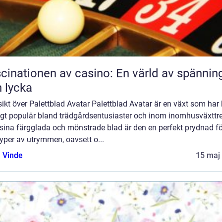
cinationen av casino: En värld av spännin
 lycka
ikt över Palettblad Avatar Palettblad Avatar är en växt som har b
ligt populär bland trädgårdsentusiaster och inom inomhusväxttre
sina färgglada och mönstrade blad är den en perfekt prydnad fö
typer av utrymmen, oavsett o...
 Vinde
15 maj