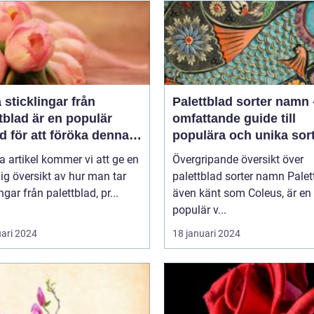
a sticklingar från
Palettblad sorter namn
tblad är en populär
omfattande guide till
 för att föröka denna
populära och unika sor
a växt på ett effektivt
a artikel kommer vi att ge en
Övergripande översikt över
ig översikt av hur man tar
palettblad sorter namn Palettblad,
ngar från palettblad, pr...
även känt som Coleus, är en
populär v...
uari 2024
18 januari 2024