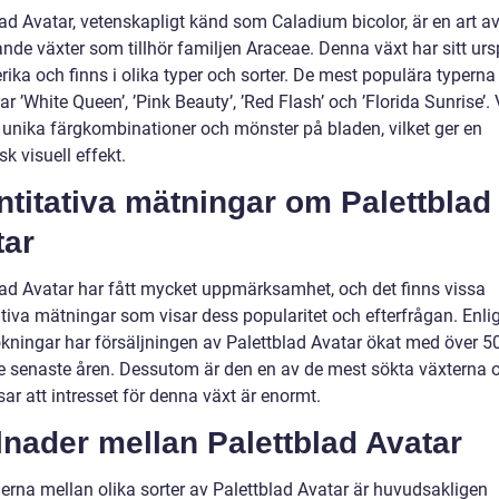
lad Avatar, vetenskapligt känd som Caladium bicolor, är en art a
de växter som tillhör familjen Araceae. Denna växt har sitt urs
ika och finns i olika typer och sorter. De mest populära typerna
ar ’White Queen’, ’Pink Beauty’, ’Red Flash’ och ’Florida Sunrise’. 
r unika färgkombinationer och mönster på bladen, vilket ger en
sk visuell effekt.
titativa mätningar om Palettblad
tar
lad Avatar har fått mycket uppmärksamhet, och det finns vissa
tiva mätningar som visar dess popularitet och efterfrågan. Enlig
kningar har försäljningen av Palettblad Avatar ökat med över 
e senaste åren. Dessutom är den en av de mest sökta växterna o
isar att intresset för denna växt är enormt.
lnader mellan Palettblad Avatar
derna mellan olika sorter av Palettblad Avatar är huvudsakligen