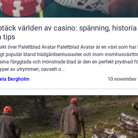
täck världen av casino: spänning, historia
 tips
ikt över Palettblad Avatar Palettblad Avatar är en växt som har b
ligt populär bland trädgårdsentusiaster och inom inomhusväxttre
sina färgglada och mönstrade blad är den en perfekt prydnad fö
typer av utrymmen, oavsett o...
ela Bergholm
10 november