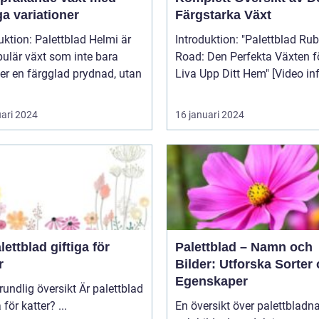
a variationer
Färgstarka Växt
uktion: Palettblad Helmi är
Introduktion: "Palettblad Ruby
ulär växt som inte bara
Road: Den Perfekta Växten fö
er en färgglad prydnad, utan
Liva Upp Ditt Hem" [V
uari 2024
16 januari 2024
lettblad giftiga för
Palettblad – Namn och
r
Bilder: Utforska Sorter
Egenskaper
lig översikt Är palettblad
giftiga för katter? ...
En översikt över palettblad