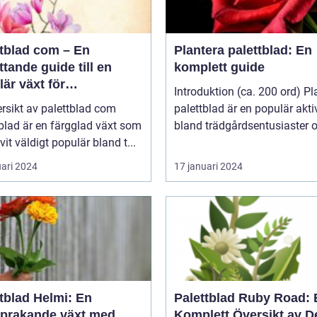
ttblad com – En
Plantera palettblad: En
tande guide till en
komplett guide
är växt för
Introduktion (ca. 200 ord) Pl
atpersoner
rsikt av palettblad com
palettblad är en populär aktiv
blad är en färgglad växt som
bland trädgårdsentusiaster o
ivit väldigt populär bland t...
uari 2024
17 januari 2024
tblad Helmi: En
Palettblad Ruby Road: 
sprakande växt med
Komplett Översikt av 