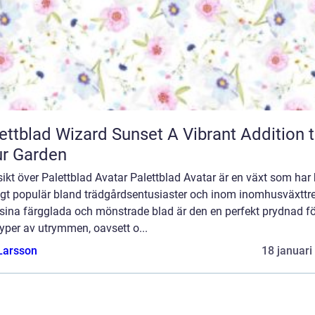
blad Wizard Sunset A Vibrant Addition to
r Garden
ikt över Palettblad Avatar Palettblad Avatar är en växt som har b
ligt populär bland trädgårdsentusiaster och inom inomhusväxttre
sina färgglada och mönstrade blad är den en perfekt prydnad fö
typer av utrymmen, oavsett o...
Larsson
18 januari