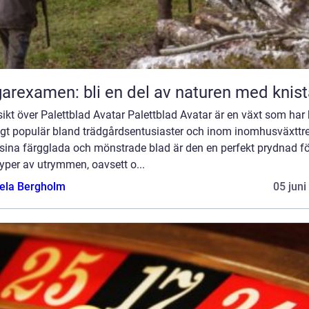
arexamen: bli en del av naturen med knis
ikt över Palettblad Avatar Palettblad Avatar är en växt som har b
ligt populär bland trädgårdsentusiaster och inom inomhusväxttre
sina färgglada och mönstrade blad är den en perfekt prydnad fö
typer av utrymmen, oavsett o...
ela Bergholm
05 juni