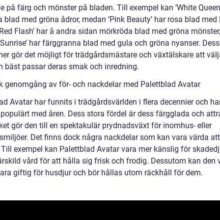
e på färg och mönster på bladen. Till exempel kan ’White Queen
ga blad med gröna ådror, medan ’Pink Beauty’ har rosa blad med 
 ’Red Flash’ har å andra sidan mörkröda blad med gröna mönste
a Sunrise’ har färggranna blad med gula och gröna nyanser. Des
ner gör det möjligt för trädgårdsmästare och växtälskare att väl
m bäst passar deras smak och inredning.
sk genomgång av för- och nackdelar med Palettblad Avatar
ad Avatar har funnits i trädgårdsvärlden i flera decennier och har
 populärt med åren. Dess stora fördel är dess färgglada och attr
lket gör den till en spektakulär prydnadsväxt för inomhus- eller
miljöer. Det finns dock några nackdelar som kan vara värda att
Till exempel kan Palettblad Avatar vara mer känslig för skadedj
rskild vård för att hålla sig frisk och frodig. Dessutom kan den 
ara giftig för husdjur och bör hållas utom räckhåll för dem.