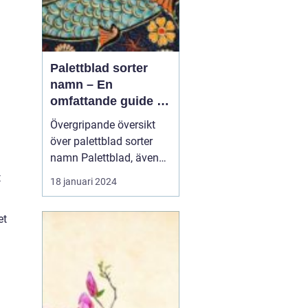
Palettblad sorter
namn – En
omfattande guide till
populära och unika
Övergripande översikt
sorter
över palettblad sorter
namn Palettblad, även
känt som Coleus, är en
t
18 januari 2024
populär växt som lockar
trädgårdsälskare med
et
sina färgsprakande blad.
Med en mängd olika
sorter och namn är
palettblad ett livligt och
vackert inslag i trädgår...