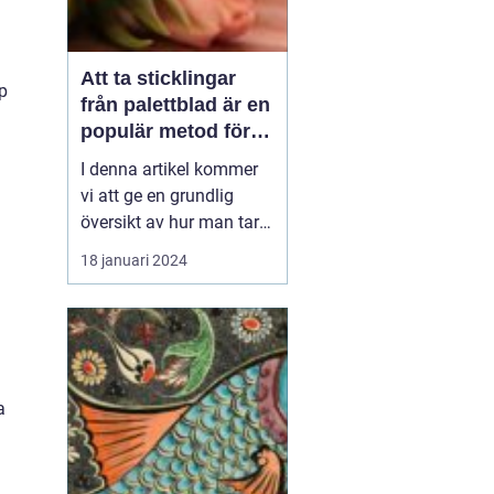
Att ta sticklingar
p
från palettblad är en
populär metod för
att föröka denna
I denna artikel kommer
vackra växt på ett
vi att ge en grundlig
effektivt sätt
översikt av hur man tar
sticklingar från
18 januari 2024
palettblad, presentera
olika typer av palettblad
och diskutera de
historiska för- och
nackdelarna med olika
metoder. Vi kommer
a
också att inkludera
kvantitativa mätn...