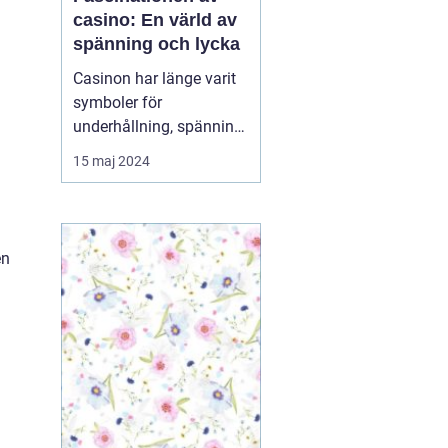
casino: En värld av
spänning och lycka
Casinon har länge varit
symboler för
underhållning, spänning
och möjligheten att
15 maj 2024
vinna stort. De fungerar
som en magnet för de
som söker fläkten av risk
och lockelsen av
en
belöningar. Oavsett om
du är ...