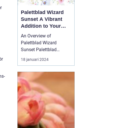
r
Palettblad Wizard
Sunset A Vibrant
Addition to Your
Garden
An Overview of
Palettblad Wizard
Sunset Palettblad
Wizard Sunset is a
ör
18 januari 2024
remarkable plant that
has gained significant
ns-
popularity among
garden enthusiasts. With
its stunning foliage and
vibrant colors, it adds a
touch of beauty and
charm to any garden o...