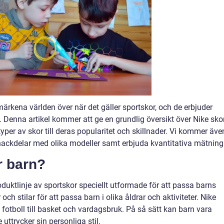
ärkena världen över när det gäller sportskor, och de erbjuder
n. Denna artikel kommer att ge en grundlig översikt över Nike sko
typer av skor till deras popularitet och skillnader. Vi kommer äve
 nackdelar med olika modeller samt erbjuda kvantitativa mätning
r barn?
oduktlinje av sportskor speciellt utformade för att passa barns
r och stilar för att passa barn i olika åldrar och aktiviteter. Nike
h fotboll till basket och vardagsbruk. På så sätt kan barn vara
ttrycker sin personliga stil.