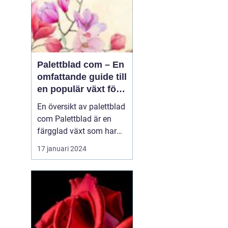
Palettblad com – En
omfattande guide till
en populär växt för
privatpersoner
En översikt av palettblad
com Palettblad är en
färgglad växt som har
blivit väldigt populär
17 januari 2024
bland
trädgårdsentusiaster och
inom inredning. En
växthusodlare i USA,
Walter Turner, har
utvecklat en