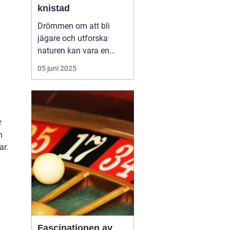
knistad
Drömmen om att bli
jägare och utforska
naturen kan vara en
fantastisk upplevelse.
05 juni 2025
För att förverkliga detta
behöver du en
jägarexamen. På
Knistad Herrgård
r
erbjuder vi en
n
intensivkurs i
ar.
jägarexamen som f&...
Fascinationen av