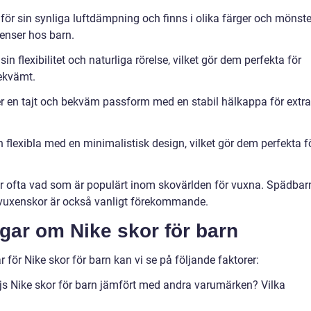
för sin synliga luftdämpning och finns i olika färger och mönste
renser hos barn.
in flexibilitet och naturliga rörelse, vilket gör dem perfekta för
bekvämt.
r en tajt och bekväm passform med en stabil hälkappa för extra
h flexibla med en minimalistisk design, vilket gör dem perfekta f
er ofta vad som är populärt inom skovärlden för vuxna. Spädbar
vuxenskor är också vanligt förekommande.
gar om Nike skor för barn
 för Nike skor för barn kan vi se på följande faktorer:
äljs Nike skor för barn jämfört med andra varumärken? Vilka