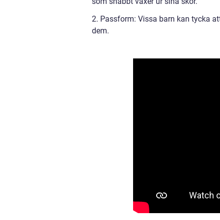
som snabbt växer ur sina skor.
2. Passform: Vissa barn kan tycka at
dem.