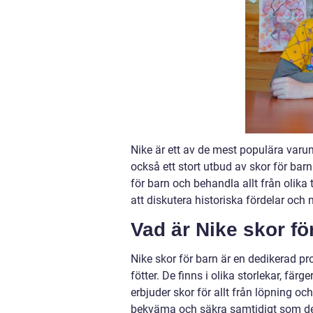
Nike är ett av de mest populära varum
också ett stort utbud av skor för bar
för barn och behandla allt från olika 
att diskutera historiska fördelar och
Vad är Nike skor fö
Nike skor för barn är en dedikerad pr
fötter. De finns i olika storlekar, färge
erbjuder skor för allt från löpning oc
bekväma och säkra samtidigt som de u