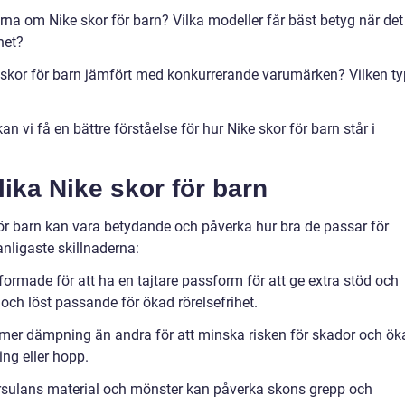
na om Nike skor för barn? Vilka modeller får bäst betyg när det
het?
ke skor för barn jämfört med konkurrerande varumärken? Vilken ty
 vi få en bättre förståelse för hur Nike skor för barn står i
lika Nike skor för barn
för barn kan vara betydande och påverka hur bra de passar för
vanligaste skillnaderna:
ormade för att ha en tajtare passform för att ge extra stöd och
 och löst passande för ökad rörelsefrihet.
mer dämpning än andra för att minska risken för skador och ök
ng eller hopp.
ttersulans material och mönster kan påverka skons grepp och