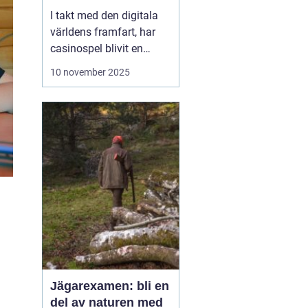
I takt med den digitala
världens framfart, har
casinospel blivit en
omåttligt populär form
10 november 2025
av underhållning för
många. Från att fysiskt
ha besökt stora och
luxuösa casinon i städer
som Las Vegas o...
Jägarexamen: bli en
del av naturen med