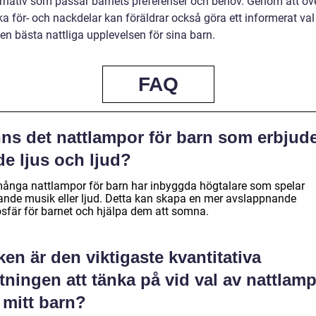
ernativ som passar barnets preferenser och behov. Genom att ö
ka för- och nackdelar kan föräldrar också göra ett informerat val 
en bästa nattliga upplevelsen för sina barn.
FAQ
nns det nattlampor för barn som erbjud
e ljus och ljud?
många nattlampor för barn har inbyggda högtalare som spelar
ande musik eller ljud. Detta kan skapa en mer avslappnande
sfär för barnet och hjälpa dem att somna.
ken är den viktigaste kvantitativa
ningen att tänka på vid val av nattlam
 mitt barn?