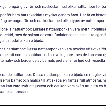
sk genomgång av för- och nackdelar med olika nattlampor för ba
por för barn har utvecklats mycket genom åren. Här är en histor
ng av några för- och nackdelar med olika typer av nattlampor:
tionella nattlampor: Enklare nattlampor kan vara mer tillförlitlig
batteritid, men de saknar de extra funktioner och estetiska egen
ens modeller kan erbjuda.
nde nattlampor: Dessa nattlampor kan vara mycket effektiva för
barnet att somna snabbare och sova lugnare, men de kan vara d
ternativ och beroende av barnets preferens för ljud och visuella
.
icerande nattlampor: Dessa nattlampor kan erbjuda en magisk vi
se för barnet och hjälpa till att skapa en fantasifull atmosfär, 
kan kan vara svår att justera och det kan vara svårt att hitta en 
barnets intressen.