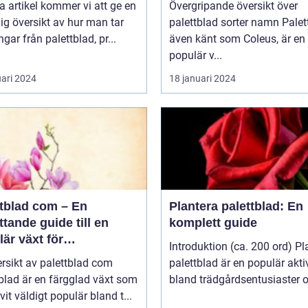
a artikel kommer vi att ge en
Övergripande översikt över
ig översikt av hur man tar
palettblad sorter namn Palettblad,
ngar från palettblad, pr...
även känt som Coleus, är en
populär v...
uari 2024
18 januari 2024
ttblad com – En
Plantera palettblad: En
tande guide till en
komplett guide
är växt för
Introduktion (ca. 200 ord) Pl
atpersoner
rsikt av palettblad com
palettblad är en populär aktiv
blad är en färgglad växt som
bland trädgårdsentusiaster o
ivit väldigt populär bland t...