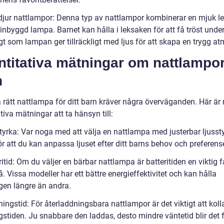
djur nattlampor: Denna typ av nattlampor kombinerar en mjuk l
inbyggd lampa. Barnet kan hålla i leksaken för att få tröst unde
t som lampan ger tillräckligt med ljus för att skapa en trygg at
titativa mätningar om nattlampor
n
a rätt nattlampa för ditt barn kräver några överväganden. Här är
tiva mätningar att ta hänsyn till:
styrka: Var noga med att välja en nattlampa med justerbar ljusst
r att du kan anpassa ljuset efter ditt barns behov och preferense
ritid: Om du väljer en bärbar nattlampa är batteritiden en viktig f
. Vissa modeller har ett bättre energieffektivitet och kan hålla
gen längre än andra.
ingstid: För återladdningsbara nattlampor är det viktigt att koll
gstiden. Ju snabbare den laddas, desto mindre väntetid blir det 