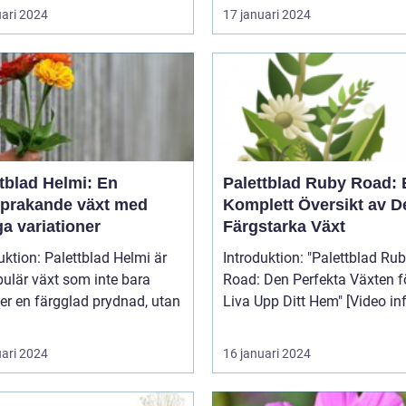
uari 2024
17 januari 2024
tblad Helmi: En
Palettblad Ruby Road: 
sprakande växt med
Komplett Översikt av 
a variationer
Färgstarka Växt
uktion: Palettblad Helmi är
Introduktion: "Palettblad Ruby
ulär växt som inte bara
Road: Den Perfekta Växten fö
er en färgglad prydnad, utan
Liva Upp Ditt Hem" [V
uari 2024
16 januari 2024