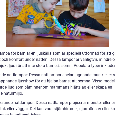
ampa för barn är en ljuskälla som är speciellt utformad för att g
t och komfort under natten. Dessa lampor är vanligtvis mindre o
jukt ljus för att inte störa barnet’s sömn. Populära typer inkluder
nde nattlampor: Dessa nattlampor spelar lugnande musik eller s
appnande ljusshow för att hjälpa barnet att somna. Vissa model
erge ljud som påminner om mammans hjärtslag eller skapa en
e naturmiljö.
cerande nattlampor: Dessa nattlampor projicerar mönster eller bi
tak eller väggar. Det kan vara stjärnhimmel, djurmönster eller ka
nens favoritberättelser.