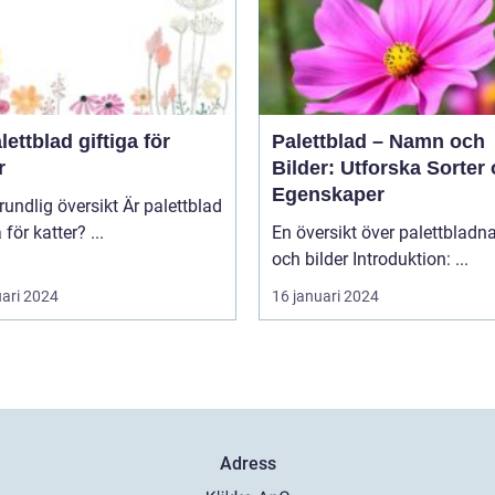
lettblad giftiga för
Palettblad – Namn och
r
Bilder: Utforska Sorter
Egenskaper
lig översikt Är palettblad
giftiga för katter? ...
En översikt över palettblad
och bilder Introduktion: ...
uari 2024
16 januari 2024
Adress