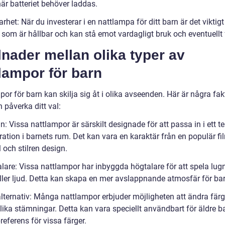
är batteriet behöver laddas.
arhet: När du investerar i en nattlampa för ditt barn är det viktigt
 som är hållbar och kan stå emot vardagligt bruk och eventuellt f
lnader mellan olika typer av
lampor för barn
or för barn kan skilja sig åt i olika avseenden. Här är några fak
 påverka ditt val:
n: Vissa nattlampor är särskilt designade för att passa in i ett t
ation i barnets rum. Det kan vara en karaktär från en populär fil
 och stilren design.
alare: Vissa nattlampor har inbyggda högtalare för att spela lu
ller ljud. Detta kan skapa en mer avslappnande atmosfär för bar
lternativ: Många nattlampor erbjuder möjligheten att ändra färg 
lika stämningar. Detta kan vara speciellt användbart för äldre 
referens för vissa färger.