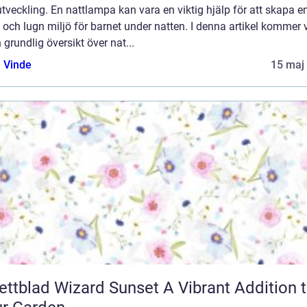
tveckling. En nattlampa kan vara en viktig hjälp för att skapa e
 och lugn miljö för barnet under natten. I denna artikel kommer v
 grundlig översikt över nat...
 Vinde
15 maj
blad Wizard Sunset A Vibrant Addition to