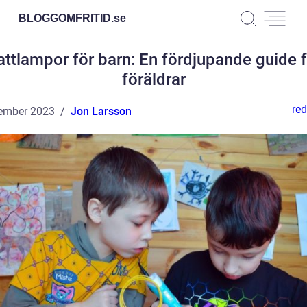
BLOGGOMFRITID.
se
ttlampor för barn: En fördjupande guide 
föräldrar
red
ember 2023
Jon Larsson