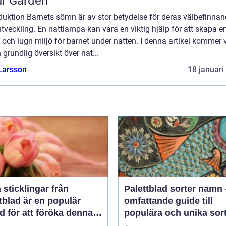
r Garden
duktion Barnets sömn är av stor betydelse för deras välbefinna
tveckling. En nattlampa kan vara en viktig hjälp för att skapa e
 och lugn miljö för barnet under natten. I denna artikel kommer v
 grundlig översikt över nat...
Larsson
18 januari
a sticklingar från
Palettblad sorter namn
tblad är en populär
omfattande guide till
 för att föröka denna
populära och unika sor
a växt på ett effektivt