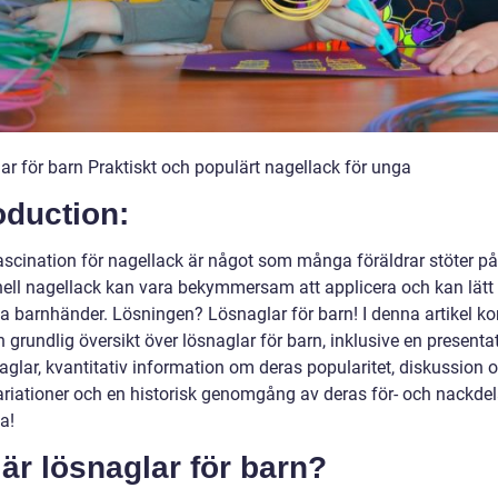
ar för barn Praktiskt och populärt nagellack för unga
oduction:
ascination för nagellack är något som många föräldrar stöter p
onell nagellack kan vara bekymmersam att applicera och kan lät
va barnhänder. Lösningen? Lösnaglar för barn! I denna artikel k
n grundlig översikt över lösnaglar för barn, inklusive en presenta
aglar, kvantitativ information om deras popularitet, diskussion 
ariationer och en historisk genomgång av deras för- och nackdel
a!
är lösnaglar för barn?