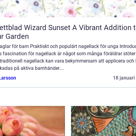
blad Wizard Sunset A Vibrant Addition to
r Garden
glar för barn Praktiskt och populärt nagellack för unga Introduc
 fascination för nagellack är något som många föräldrar stöter
traditionell nagellack kan vara bekymmersam att applicera och
skadas på aktiva barnhänder....
Larsson
18 januari