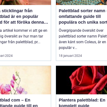
a sticklingar från
Palettblad sorter namn
tblad är en populär
omfattande guide till
 för att föröka denna
populära och unika sor
a växt på ett effektivt
a artikel kommer vi att ge en
Övergripande översikt över
ig översikt av hur man tar
palettblad sorter namn Palettblad,
ngar från palettblad, pr...
även känt som Coleus, är en
populär v...
uari 2024
18 januari 2024
ttblad com – En
Plantera palettblad: En
tande guide till en
komplett guide