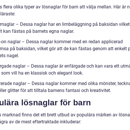
s flera olika typer av lösnaglar för barn att välja mellan. Här är 
läraste:
ernaglar – Dessa naglar har en limbeläggning på baksidan vilket 
lt kan fästas på barnets egna naglar.
s-on naglar – Dessa naglar kommer med en redan applicerad
emsa på baksidan, vilket gör att de kan fästas genom att enkelt 
ets nagel.
ärgade naglar – Dessa naglar är enfärgade och kan vara ett utmä
 som vill ha en klassisk och elegant look.
rerade naglar – Dessa naglar kommer med olika mönster, teckn
ller glitter för att tilltala barnens fantasi och kreativitet.
lära lösnaglar för barn
s marknad finns det ett brett utbud av populära märken av lösna
gra av de mest eftertraktade inkluderar: