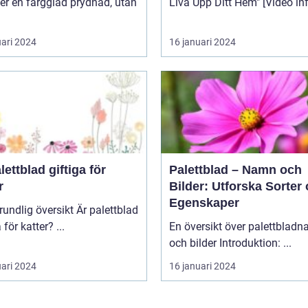
er en färgglad prydnad, utan
Liva Upp Ditt Hem" [V
uari 2024
16 januari 2024
lettblad giftiga för
Palettblad – Namn och
r
Bilder: Utforska Sorter
Egenskaper
lig översikt Är palettblad
giftiga för katter? ...
En översikt över palettblad
och bilder Introduktion: ...
uari 2024
16 januari 2024