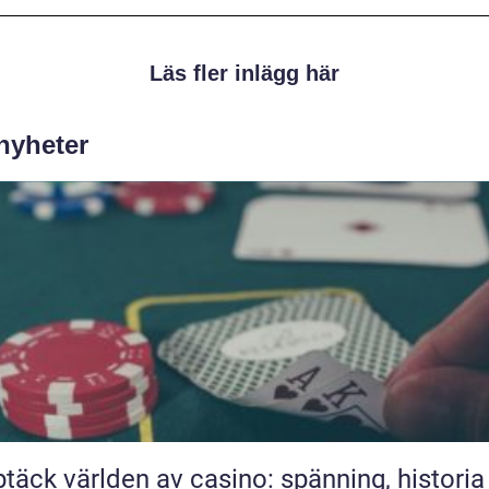
Läs fler inlägg här
 nyheter
täck världen av casino: spänning, historia