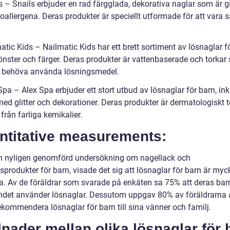
s – Snails erbjuder en rad färgglada, dekorativa naglar som är gi
allergena. Deras produkter är speciellt utformade för att vara s
atic Kids – Nailmatic Kids har ett brett sortiment av lösnaglar fö
önster och färger. Deras produkter är vattenbaserade och torkar
t behöva använda lösningsmedel.
Spa – Alex Spa erbjuder ett stort utbud av lösnaglar för barn, ink
med glitter och dekorationer. Deras produkter är dermatologiskt 
 från farliga kemikalier.
ntitative measurements:
en nyligen genomförd undersökning om nagellack och
produkter för barn, visade det sig att lösnaglar för barn är myc
a. Av de föräldrar som svarade på enkäten sa 75% att deras bar
ndet använder lösnaglar. Dessutom uppgav 80% av föräldrarna a
ekommendera lösnaglar för barn till sina vänner och familj.
lnader mellan olika lösnaglar för 