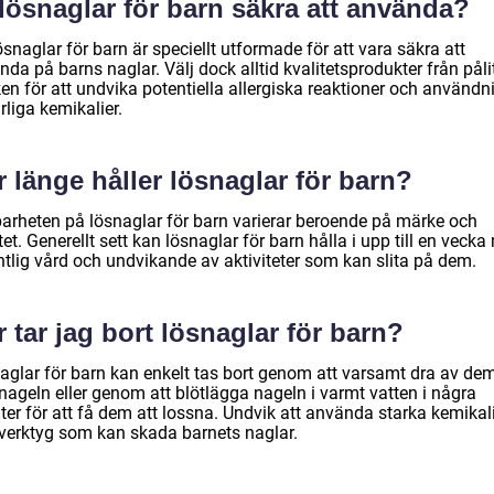
lösnaglar för barn säkra att använda?
ösnaglar för barn är speciellt utformade för att vara säkra att
da på barns naglar. Välj dock alltid kvalitetsprodukter från påli
en för att undvika potentiella allergiska reaktioner och användn
rliga kemikalier.
 länge håller lösnaglar för barn?
barheten på lösnaglar för barn varierar beroende på märke och
tet. Generellt sett kan lösnaglar för barn hålla i upp till en veck
ntlig vård och undvikande av aktiviteter som kan slita på dem.
 tar jag bort lösnaglar för barn?
aglar för barn kan enkelt tas bort genom att varsamt dra av de
nageln eller genom att blötlägga nageln i varmt vatten i några
ter för att få dem att lossna. Undvik att använda starka kemikal
r verktyg som kan skada barnets naglar.