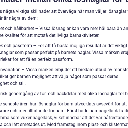
s några viktiga skillnader att överväga när man väljer lösnaglar 
är är några av dem:
itet och hållbarhet – Vissa lösnaglar kan vara mer hållbara än a
re kvalitet för att motstå det livliga barnaktiviteter.
ek och passform – För att få bästa möjliga resultat är det viktigt 
ösnaglar som passar perfekt på barnets naglar. Vissa märken erb
orlekar för att få en perfekt passform.
gnvariation – Vissa märken erbjuder ett bredare utbud av mönst
vilket ger barnen möjlighet att välja något som passar deras
ghet och stil.
orisk genomgång av för- och nackdelar med olika lösnaglar för 
 senaste åren har lösnaglar för barn utvecklats avsevärt för att
are och mer tilltalande för barn. Först hade barnnagellack tradi
amma som vuxennagellack, vilket innebar att det var påfrestande
ra och lätt smetades ut. Med framsteg inom plast- och klistermat