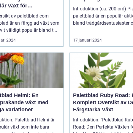
är växt för
Introduktion (ca. 200 ord) Pl
atpersoner
rsikt av palettblad com
palettblad är en populär aktiv
blad är en färgglad växt som
bland trädgårdsentusiaster o
ivit väldigt populär bland t...
uari 2024
17 januari 2024
tblad Helmi: En
Palettblad Ruby Road: 
sprakande växt med
Komplett Översikt av 
a variationer
Färgstarka Växt
uktion: Palettblad Helmi är
Introduktion: "Palettblad Ruby
ulär växt som inte bara
Road: Den Perfekta Växten fö