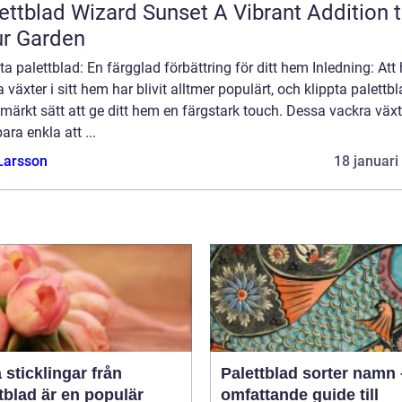
blad Wizard Sunset A Vibrant Addition to
r Garden
ta palettblad: En färgglad förbättring för ditt hem Inledning: Att
 växter i sitt hem har blivit alltmer populärt, och klippta palettbl
tmärkt sätt att ge ditt hem en färgstark touch. Dessa vackra växt
bara enkla att ...
Larsson
18 januari
a sticklingar från
Palettblad sorter namn
tblad är en populär
omfattande guide till