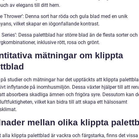
ouch av elegans till ditt hem.
me Thrower’: Denna sort har röda och gula blad med en unik
yans, vilket skapar en iögonfallande kontrast.
 Series’: Dessa palettblad har större blad än de flesta sorter och 
rgkombinationer, inklusive rött, rosa och grönt.
titativa mätningar om klippta
ttblad
på studier och mätningar har det upptäckts att klippta palettbla
tivt inflytande på inomhusmiljön. Dessa växter hjälper till att ren
tt absorbera skadliga ämnen och frigöra syre. Dessutom kan d
uftfuktigheten, vilket kan bidra till att skapa ett hälsosamt
klimat.
lnader mellan olika klippta palett
t alla klippta palettblad är vackra och färgstarka, finns det vissa