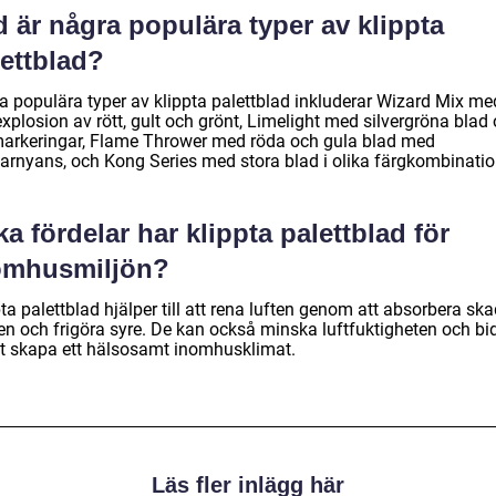
 är några populära typer av klippta
lettblad?
a populära typer av klippta palettblad inkluderar Wizard Mix me
xplosion av rött, gult och grönt, Limelight med silvergröna blad
 markeringar, Flame Thrower med röda och gula blad med
arnyans, och Kong Series med stora blad i olika färgkombinatio
ka fördelar har klippta palettblad för
omhusmiljön?
ta palettblad hjälper till att rena luften genom att absorbera ska
n och frigöra syre. De kan också minska luftfuktigheten och bi
 att skapa ett hälsosamt inomhusklimat.
Läs fler inlägg här