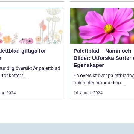
lettblad giftiga för
Palettblad – Namn och
r
Bilder: Utforska Sorter
Egenskaper
lig översikt Är palettblad
giftiga för katter? ...
En översikt över palettblad
och bilder Introduktion: ...
uari 2024
16 januari 2024