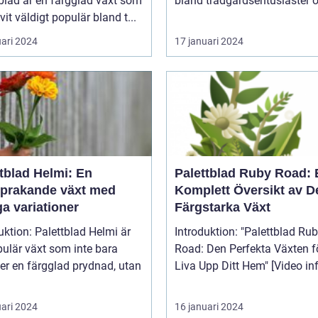
blad är en färgglad växt som
bland trädgårdsentusiaster o
ivit väldigt populär bland t...
uari 2024
17 januari 2024
tblad Helmi: En
Palettblad Ruby Road: 
sprakande växt med
Komplett Översikt av 
a variationer
Färgstarka Växt
uktion: Palettblad Helmi är
Introduktion: "Palettblad Ruby
ulär växt som inte bara
Road: Den Perfekta Växten fö
er en färgglad prydnad, utan
Liva Upp Ditt Hem" [V
uari 2024
16 januari 2024