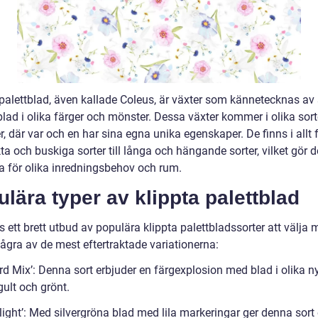
 palettblad, även kallade Coleus, är växter som kännetecknas av
lad i olika färger och mönster. Dessa växter kommer i olika sort
r, där var och en har sina egna unika egenskaper. De finns i allt 
a och buskiga sorter till långa och hängande sorter, vilket gör 
ka för olika inredningsbehov och rum.
lära typer av klippta palettblad
s ett brett utbud av populära klippta palettbladssorter att välja 
ågra av de mest eftertraktade variationerna:
rd Mix’: Denna sort erbjuder en färgexplosion med blad i olika n
 gult och grönt.
light’: Med silvergröna blad med lila markeringar ger denna sort