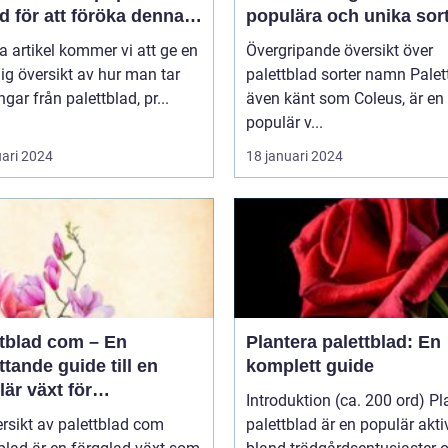
 för att föröka denna
populära och unika sor
a växt på ett effektivt
a artikel kommer vi att ge en
Övergripande översikt över
ig översikt av hur man tar
palettblad sorter namn Palettblad,
ngar från palettblad, pr...
även känt som Coleus, är en
populär v...
uari 2024
18 januari 2024
ttblad com – En
Plantera palettblad: En
tande guide till en
komplett guide
är växt för
Introduktion (ca. 200 ord) Pl
atpersoner
rsikt av palettblad com
palettblad är en populär aktiv