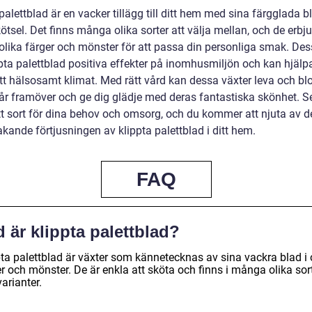
palettblad är en vacker tillägg till ditt hem med sina färgglada 
ötsel. Det finns många olika sorter att välja mellan, och de erbj
lika färger och mönster för att passa din personliga smak. De
pta palettblad positiva effekter på inomhusmiljön och kan hjälpa 
tt hälsosamt klimat. Med rätt vård kan dessa växter leva och bl
r framöver och ge dig glädje med deras fantastiska skönhet. Se t
ätt sort för dina behov och omsorg, och du kommer att njuta av d
kande förtjusningen av klippta palettblad i ditt hem.
FAQ
 är klippta palettblad?
pta palettblad är växter som kännetecknas av sina vackra blad i 
r och mönster. De är enkla att sköta och finns i många olika sor
arianter.