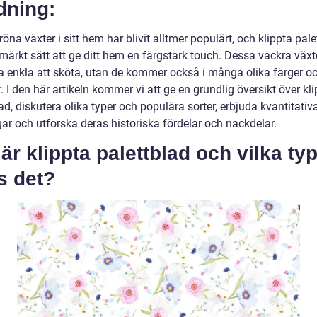
dning:
röna växter i sitt hem har blivit alltmer populärt, och klippta pal
tmärkt sätt att ge ditt hem en färgstark touch. Dessa vackra växt
ra enkla att sköta, utan de kommer också i många olika färger o
 I den här artikeln kommer vi att ge en grundlig översikt över kl
ad, diskutera olika typer och populära sorter, erbjuda kvantitativ
ar och utforska deras historiska fördelar och nackdelar.
är klippta palettblad och vilka ty
s det?