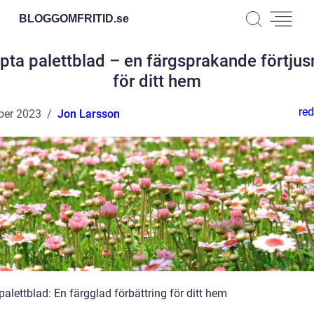
BLOGGOMFRITID.
se
ppta palettblad – en färgsprakande förtjus
för ditt hem
red
ber 2023
Jon Larsson
palettblad: En färgglad förbättring för ditt hem