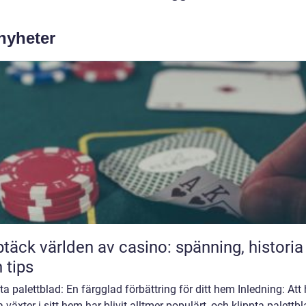
 nyheter
täck världen av casino: spänning, historia
 tips
ta palettblad: En färgglad förbättring för ditt hem Inledning: Att
 växter i sitt hem har blivit alltmer populärt, och klippta palettbl