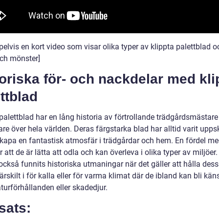
lvis en kort video som visar olika typer av klippta palettblad o
och mönster]
oriska för- och nackdelar med kli
ttblad
palettblad har en lång historia av förtrollande trädgårdsmästare
e över hela världen. Deras färgstarka blad har alltid varit upps
 skapa en fantastisk atmosfär i trädgårdar och hem. En fördel m
r att de är lätta att odla och kan överleva i olika typer av miljöer
också funnits historiska utmaningar när det gäller att hålla dess
 särskilt i för kalla eller för varma klimat där de ibland kan bli kän
turförhållanden eller skadedjur.
sats: