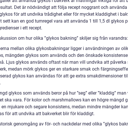
gäller att använda glykos i bakverk är mätningar viktiga för att
sultat. Det är nödvändigt att följa recept noggrant och använda 
ykos för att undvika trådighet eller för mycket kladdighet i bak
t sett kan en god tumregel vara att använda 1 till 1,5 dl glykos p
gredienser i ett recept.
skussion om hur olika ”glykos bakning” skiljer sig från varandra:
derna mellan olika glykosbakningar ligger i användningen av olik
os, mängden glykos som används och den önskade konsistens
pnå. Ljus glykos används oftast när man vill undvika att påverk
erk, medan mörk glykos ger en starkare smak och färgningseffe
serad glykos kan användas för att ge extra smakdimensioner til
.
gd glykos som används beror på hur ”seg” eller ”kladdig” man vi
et ska vara. För kolor och marshmallows kan en högre mängd g
ill en mjukare och segare konsistens, medan mindre mängder ka
 för att undvika att bakverket blir för kladdigt.
istorisk genomgång av för- och nackdelar med olika ”glykos bakn