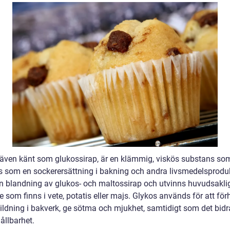
 även känt som glukossirap, är en klämmig, viskös substans so
 som en sockerersättning i bakning och andra livsmedelsproduk
en blandning av glukos- och maltossirap och utvinns huvudsakli
e som finns i vete, potatis eller majs. Glykos används för att för
bildning i bakverk, ge sötma och mjukhet, samtidigt som det bidrar
ållbarhet.