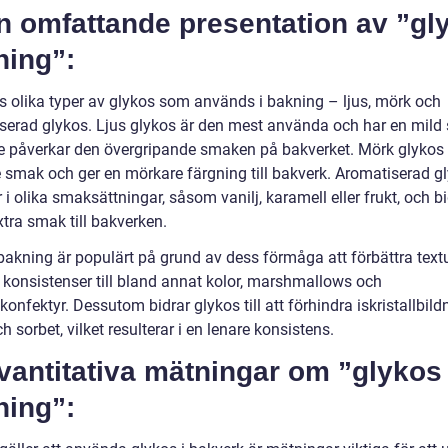
n omfattande presentation av ”gl
ning”:
ns olika typer av glykos som används i bakning – ljus, mörk och
serad glykos. Ljus glykos är den mest använda och har en mild
e påverkar den övergripande smaken på bakverket. Mörk glykos 
e smak och ger en mörkare färgning till bakverk. Aromatiserad g
 olika smaksättningar, såsom vanilj, karamell eller frukt, och bid
xtra smak till bakverken.
bakning är populärt på grund av dess förmåga att förbättra text
 konsistenser till bland annat kolor, marshmallows och
onfektyr. Dessutom bidrar glykos till att förhindra iskristallbildn
h sorbet, vilket resulterar i en lenare konsistens.
vantitativa mätningar om ”glykos
ning”: