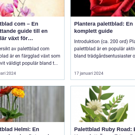
ttblad com – En
Plantera palettblad: En
tande guide till en
komplett guide
är växt för
Introduktion (ca. 200 ord) Pl
atpersoner
rsikt av palettblad com
palettblad är en populär aktiv
blad är en färgglad växt som
bland trädgårdsentusiaster o
ivit väldigt populär bland t...
uari 2024
17 januari 2024
tblad Helmi: En
Palettblad Ruby Road: 