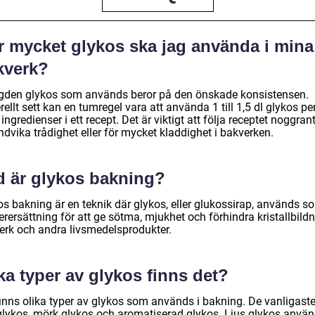
r mycket glykos ska jag använda i mina
kverk?
den glykos som används beror på den önskade konsistensen.
ellt sett kan en tumregel vara att använda 1 till 1,5 dl glykos per
 ingredienser i ett recept. Det är viktigt att följa receptet noggrant
ndvika trådighet eller för mycket kladdighet i bakverken.
d är glykos bakning?
os bakning är en teknik där glykos, eller glukossirap, används s
rersättning för att ge sötma, mjukhet och förhindra kristallbildn
erk och andra livsmedelsprodukter.
ka typer av glykos finns det?
finns olika typer av glykos som används i bakning. De vanligaste
 glykos, mörk glykos och aromatiserad glykos. Ljus glykos anvä