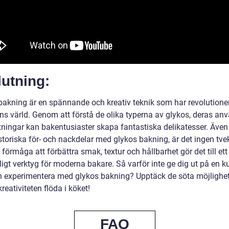
utning:
bakning är en spännande och kreativ teknik som har revolutione
ns värld. Genom att förstå de olika typerna av glykos, deras an
ningar kan bakentusiaster skapa fantastiska delikatesser. Även
istoriska för- och nackdelar med glykos bakning, är det ingen tv
 förmåga att förbättra smak, textur och hållbarhet gör det till ett
gt verktyg för moderna bakare. Så varför inte ge dig ut på en ku
h experimentera med glykos bakning? Upptäck de söta möjlighe
kreativiteten flöda i köket!
FAQ