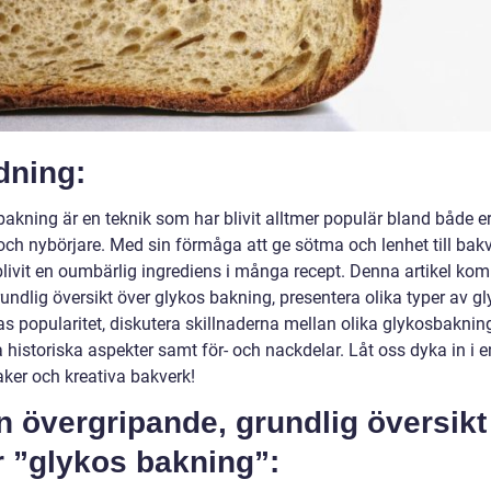
dning:
bakning är en teknik som har blivit alltmer populär bland både e
och nybörjare. Med sin förmåga att ge sötma och lenhet till bak
blivit en oumbärlig ingrediens i många recept. Denna artikel kom
undlig översikt över glykos bakning, presentera olika typer av g
as popularitet, diskutera skillnaderna mellan olika glykosbaknin
 historiska aspekter samt för- och nackdelar. Låt oss dyka in i e
aker och kreativa bakverk!
n övergripande, grundlig översikt
r ”glykos bakning”: