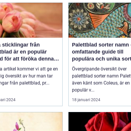
a sticklingar från
Palettblad sorter namn
tblad är en populär
omfattande guide till
 för att föröka denna
populära och unika sor
a växt på ett effektivt
a artikel kommer vi att ge en
Övergripande översikt över
ig översikt av hur man tar
palettblad sorter namn Palettblad,
ngar från palettblad, pr...
även känt som Coleus, är en
populär v...
uari 2024
18 januari 2024