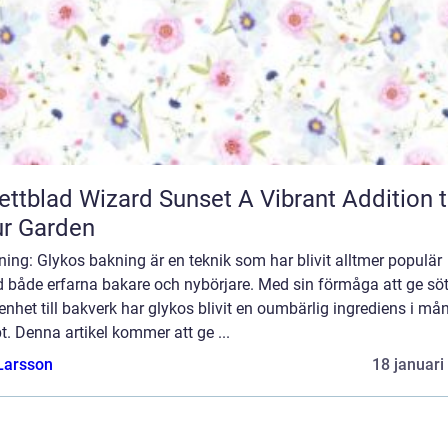
blad Wizard Sunset A Vibrant Addition to
r Garden
ning: Glykos bakning är en teknik som har blivit alltmer populär
d både erfarna bakare och nybörjare. Med sin förmåga att ge s
enhet till bakverk har glykos blivit en oumbärlig ingrediens i må
t. Denna artikel kommer att ge ...
Larsson
18 januari