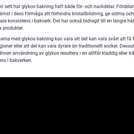
kt sett har glykos bakning haft både för- och nackdelar. Fördela
rämst i dess förmåga att förhindra kristallbildning, ge sötma oc
re konsistens i bakverk. Det har också bidragit till en längre hå
a produkter.
arna med glykos bakning kan vara att det kan vara svårt att få t
gioner eller att det kan vara dyrare än traditionellt socker. Dess
riven användning av glykos resultera i en alltför kladdig eller tr
ens i bakverken.