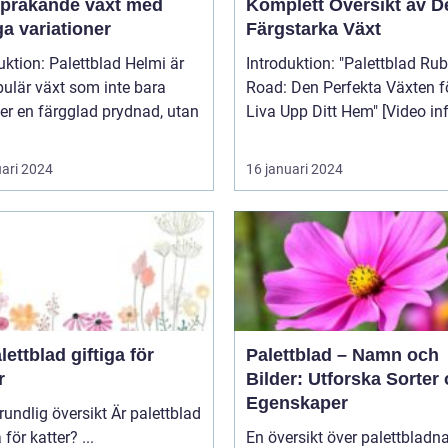
sprakande växt med
Komplett Översikt av 
a variationer
Färgstarka Växt
uktion: Palettblad Helmi är
Introduktion: "Palettblad Ruby
ulär växt som inte bara
Road: Den Perfekta Växten fö
er en färgglad prydnad, utan
Liva Upp Ditt Hem" [V
uari 2024
16 januari 2024
lettblad giftiga för
Palettblad – Namn och
r
Bilder: Utforska Sorter
Egenskaper
lig översikt Är palettblad
giftiga för katter? ...
En översikt över palettblad