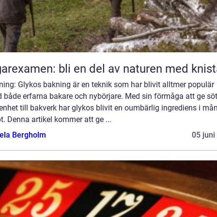
arexamen: bli en del av naturen med knis
ning: Glykos bakning är en teknik som har blivit alltmer populär
d både erfarna bakare och nybörjare. Med sin förmåga att ge s
enhet till bakverk har glykos blivit en oumbärlig ingrediens i må
t. Denna artikel kommer att ge ...
ela Bergholm
05 juni