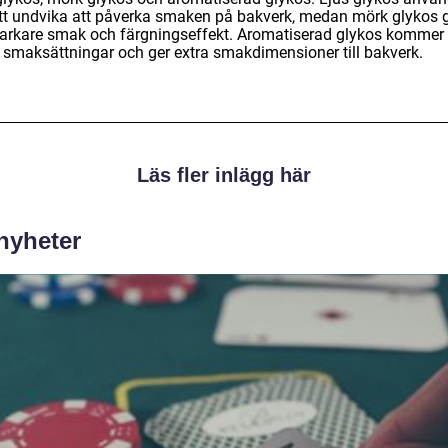
att undvika att påverka smaken på bakverk, medan mörk glykos 
tarkare smak och färgningseffekt. Aromatiserad glykos kommer 
a smaksättningar och ger extra smakdimensioner till bakverk.
Läs fler inlägg här
 nyheter