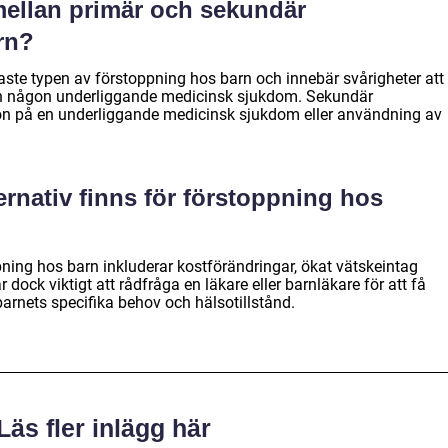
mellan primär och sekundär
rn?
aste typen av förstoppning hos barn och innebär svårigheter att
n någon underliggande medicinsk sjukdom. Sekundär
ion på en underliggande medicinsk sjukdom eller användning av
ernativ finns för förstoppning hos
pning hos barn inkluderar kostförändringar, ökat vätskeintag
r dock viktigt att rådfråga en läkare eller barnläkare för att få
barnets specifika behov och hälsotillstånd.
Läs fler inlägg här