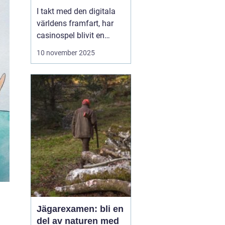
I takt med den digitala
världens framfart, har
casinospel blivit en
omåttligt populär form
10 november 2025
av underhållning för
många. Från att fysiskt
ha besökt stora och
luxuösa casinon i städer
som Las Vegas o...
Jägarexamen: bli en
del av naturen med