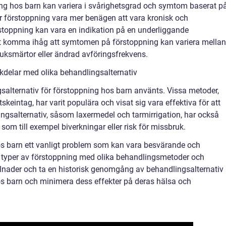
pning hos barn kan variera i svårighetsgrad och symtom baserat p
är förstoppning vara mer benägen att vara kronisk och
oppning kan vara en indikation på en underliggande
att komma ihåg att symtomen på förstoppning kan variera mellan
buksmärtor eller ändrad avföringsfrekvens.
kdelar med olika behandlingsalternativ
salternativ för förstoppning hos barn använts. Vissa metoder,
eintag, har varit populära och visat sig vara effektiva för att
gsalternativ, såsom laxermedel och tarmirrigation, har också
om till exempel biverkningar eller risk för missbruk.
s barn ett vanligt problem som kan vara besvärande och
a typer av förstoppning med olika behandlingsmetoder och
lnader och ta en historisk genomgång av behandlingsalternativ
os barn och minimera dess effekter på deras hälsa och