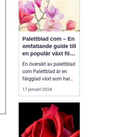
Palettblad com – En
omfattande guide till
en populär växt för
privatpersoner
En översikt av palettblad
com Palettblad är en
färgglad växt som har
blivit väldigt populär
17 januari 2024
bland
trädgårdsentusiaster och
inom inredning. En
växthusodlare i USA,
Walter Turner, har
utvecklat en