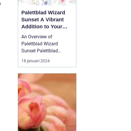
å
Palettblad Wizard
Sunset A Vibrant
Addition to Your
Garden
An Overview of
Palettblad Wizard
Sunset Palettblad
Wizard Sunset is a
18 januari 2024
remarkable plant that
has gained significant
popularity among
garden enthusiasts. With
its stunning foliage and
vibrant colors, it adds a
touch of beauty and
charm to any garden o...