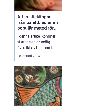
Att ta sticklingar
från palettblad är en
populär metod för
att föröka denna
I denna artikel kommer
vackra växt på ett
vi att ge en grundlig
effektivt sätt
översikt av hur man tar
sticklingar från
18 januari 2024
palettblad, presentera
olika typer av palettblad
och diskutera de
historiska för- och
nackdelarna med olika
metoder. Vi kommer
också att inkludera
kvantitativa mätn...