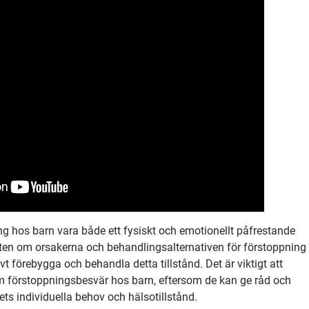
 hos barn vara både ett fysiskt och emotionellt påfrestande
ten om orsakerna och behandlingsalternativen för förstoppning
vt förebygga och behandla detta tillstånd. Det är viktigt att
om förstoppningsbesvär hos barn, eftersom de kan ge råd och
s individuella behov och hälsotillstånd.