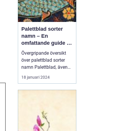
Palettblad sorter
namn – En
omfattande guide till
populära och unika
Övergripande översikt
sorter
över palettblad sorter
namn Palettblad, även
känt som Coleus, är en
18 januari 2024
populär växt som lockar
trädgårdsälskare med
sina färgsprakande blad.
Med en mängd olika
sorter och namn är
palettblad ett livligt och
vackert inslag i trädgår...