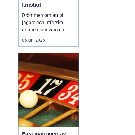
knistad
Drömmen om att bli
jägare och utforska
naturen kan vara en
fantastisk upplevelse.
05 juni 2025
För att förverkliga detta
behöver du en
jägarexamen. På
Knistad Herrgård
erbjuder vi en
intensivkurs i
jägarexamen som f&...
Fascinationen av