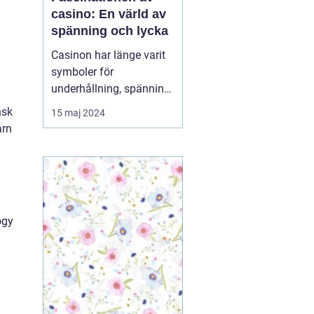
casino: En värld av
spänning och lycka
Casinon har länge varit
symboler för
underhållning, spänning
och möjligheten att
nsk
15 maj 2024
vinna stort. De fungerar
arn
som en magnet för de
som söker fläkten av risk
och lockelsen av
belöningar. Oavsett om
du är ...
ogy