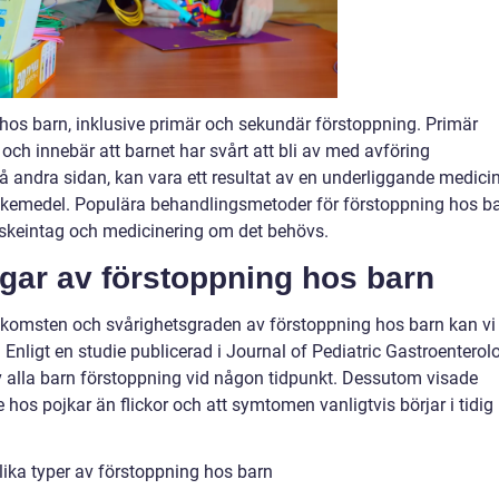
 hos barn, inklusive primär och sekundär förstoppning. Primär
och innebär att barnet har svårt att bli av med avföring
å andra sidan, kan vara ett resultat av en underliggande medici
äkemedel. Populära behandlingsmetoder för förstoppning hos b
tskeintag och medicinering om det behövs.
ngar av förstoppning hos barn
förekomsten och svårighetsgraden av förstoppning hos barn kan vi
 Enligt en studie publicerad i Journal of Pediatric Gastroenterol
av alla barn förstoppning vid någon tidpunkt. Dessutom visade
 hos pojkar än flickor och att symtomen vanligtvis börjar i tidig
ika typer av förstoppning hos barn