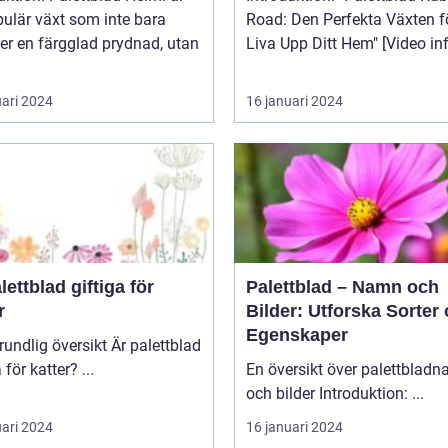
ulär växt som inte bara
Road: Den Perfekta Växten fö
er en färgglad prydnad, utan
Liva Upp Ditt Hem" [V
uari 2024
16 januari 2024
lettblad giftiga för
Palettblad – Namn och
r
Bilder: Utforska Sorter
Egenskaper
lig översikt Är palettblad
giftiga för katter? ...
En översikt över palettblad
och bilder Introduktion: ...
uari 2024
16 januari 2024