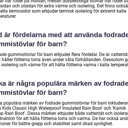
lar har foder på insidan, medan dubbelsidiga stövlar har foder b
sidan och utsidan för extra värme och isolering. Det finns också
ella termosidor som erbjuder termisk isolering för extremt kalla
eraturer.
d är fördelarna med att använda fodrad
mmistövlar för barn?
de gummistövlar för barn erbjuder flera fördelar. De är vattentä
t håller fötterna torra även under våta förhållanden. Dessutom g
 isolering och värme för att hålla fötterna varma i kalla temperat
lka är några populära märken av fodrad
mmistövlar för barn?
a populära märken av fodrade gummistövlar för barn inkluderar
s Kids Classic High Waterproof Insulated Rain Boot' och 'Kamik
p Rain Boot'. Dessa märken erbjuder både vattentät och isolera
ruktion för att hålla fötterna torra och varma. De har också and
ioner för bättre grepp och stabilitet samt ökad synlighet.