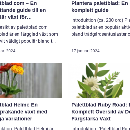
ttblad com – En
Plantera palettblad: En
tande guide till en
komplett guide
är växt för
Introduktion (ca. 200 ord) Pl
atpersoner
rsikt av palettblad com
palettblad är en populär aktiv
blad är en färgglad växt som
bland trädgårdsentusiaster o
ivit väldigt populär bland t...
uari 2024
17 januari 2024
tblad Helmi: En
Palettblad Ruby Road: 
sprakande växt med
Komplett Översikt av 
a variationer
Färgstarka Växt
uktion: Palettblad Helmi är
Introduktion: "Palettblad Ruby