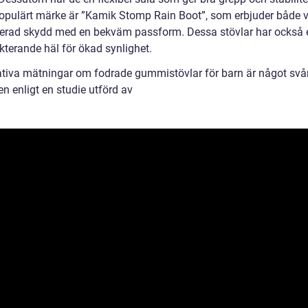
opulärt märke är ”Kamik Stomp Rain Boot”, som erbjuder både v
lerad skydd med en bekväm passform. Dessa stövlar har också 
ekterande häl för ökad synlighet.
ativa mätningar om fodrade gummistövlar för barn är något svår
en enligt en studie utförd av