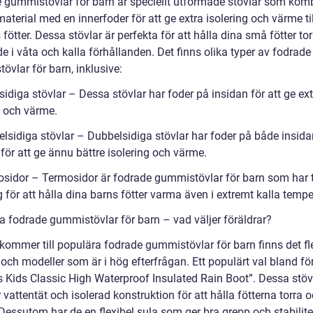
 gummistövlar för barn är speciellt utformade stövlar som kom
erial med en innerfoder för att ge extra isolering och värme til
fötter. Dessa stövlar är perfekta för att hålla dina små fötter to
 i våta och kalla förhållanden. Det finns olika typer av fodrade
vlar för barn, inklusive:
sidiga stövlar – Dessa stövlar har foder på insidan för att ge ex
 och värme.
elsidiga stövlar – Dubbelsidiga stövlar har foder på både insid
för att ge ännu bättre isolering och värme.
osidor – Termosidor är fodrade gummistövlar för barn som har 
g för att hålla dina barns fötter varma även i extremt kalla tempe
a fodrade gummistövlar för barn – vad väljer föräldrar?
 kommer till populära fodrade gummistövlar för barn finns det fl
och modeller som är i hög efterfrågan. Ett populärt val bland fö
s Kids Classic High Waterproof Insulated Rain Boot”. Dessa stöv
 vattentät och isolerad konstruktion för att hålla fötterna torra 
essutom har de en flexibel sula som ger bra grepp och stabilitet