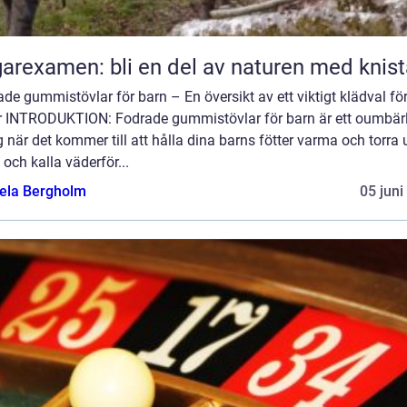
arexamen: bli en del av naturen med knis
de gummistövlar för barn – En översikt av ett viktigt klädval f
er INTRODUKTION: Fodrade gummistövlar för barn är ett oumbärl
 när det kommer till att hålla dina barns fötter varma och torra
 och kalla väderför...
ela Bergholm
05 juni