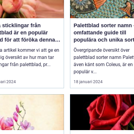
a sticklingar från
Palettblad sorter namn
tblad är en populär
omfattande guide till
 för att föröka denna
populära och unika sor
a växt på ett effektivt
a artikel kommer vi att ge en
Övergripande översikt över
ig översikt av hur man tar
palettblad sorter namn Palettblad,
ngar från palettblad, pr...
även känt som Coleus, är en
populär v...
uari 2024
18 januari 2024