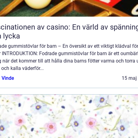
cinationen av casino: En värld av spännin
 lycka
de gummistövlar för barn – En översikt av ett viktigt klädval f
er INTRODUKTION: Fodrade gummistövlar för barn är ett oumbärl
 när det kommer till att hålla dina barns fötter varma och torra
 och kalla väderför...
 Vinde
15 maj