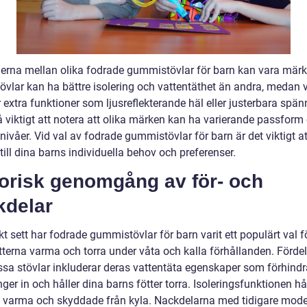
derna mellan olika fodrade gummistövlar för barn kan vara märk
tövlar kan ha bättre isolering och vattentäthet än andra, medan 
 extra funktioner som ljusreflekterande häl eller justerbara spän
å viktigt att notera att olika märken kan ha varierande passform
ivåer. Vid val av fodrade gummistövlar för barn är det viktigt at
ill dina barns individuella behov och preferenser.
torisk genomgång av för- och
kdelar
kt sett har fodrade gummistövlar för barn varit ett populärt val fö
ötterna varma och torra under våta och kalla förhållanden. Förde
sa stövlar inkluderar deras vattentäta egenskaper som förhindra
nger in och håller dina barns fötter torra. Isoleringsfunktionen hå
a varma och skyddade från kyla. Nackdelarna med tidigare model