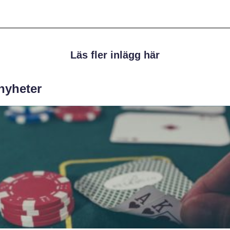
Läs fler inlägg här
 nyheter