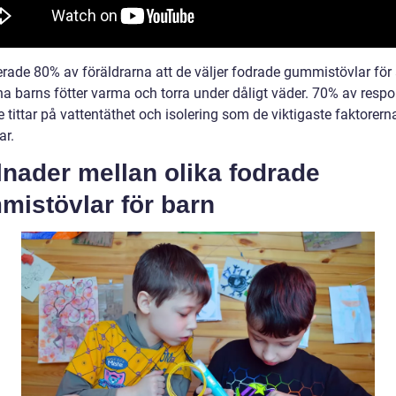
erade 80% av föräldrarna att de väljer fodrade gummistövlar för 
ina barns fötter varma och torra under dåligt väder. 70% av resp
e tittar på vattentäthet och isolering som de viktigaste faktorern
ar.
lnader mellan olika fodrade
mistövlar för barn