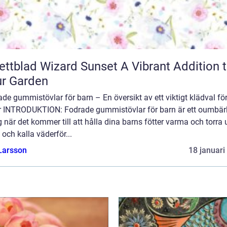
blad Wizard Sunset A Vibrant Addition to
r Garden
de gummistövlar för barn – En översikt av ett viktigt klädval f
er INTRODUKTION: Fodrade gummistövlar för barn är ett oumbärl
 när det kommer till att hålla dina barns fötter varma och torra
 och kalla väderför...
Larsson
18 januari