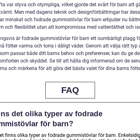
fta var styva och otympliga, vilket gjorde det svårt för barn att 
kvämt. Men med dagens teknik och designförbättringar har des
ar minskat och fodrade gummistövlar för barn erbjuder nu bättr
m och flexibilitet utan att kompromissa med vattentäthet och iso
ingsvis är fodrade gummistövlar för barn ett oumbärligt plagg fö
å fötter varma och torra i dåligt väder. Genom att välja rätt typ 
, som passar både ditt barns behov och preferenser, kan du ge d
omforten och skyddet. Se till att hålla dig informerad om de sen
na och märkena för att göra det bästa valet för dina barns fötte
FAQ
ns det olika typer av fodrade
mmistövlar för barn?
et finns olika typer av fodrade gummistövlar för barn. Enkelsidi