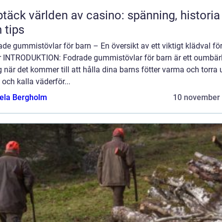
täck världen av casino: spänning, historia
 tips
de gummistövlar för barn – En översikt av ett viktigt klädval f
er INTRODUKTION: Fodrade gummistövlar för barn är ett oumbärl
 när det kommer till att hålla dina barns fötter varma och torra
 och kalla väderför...
ela Bergholm
10 november