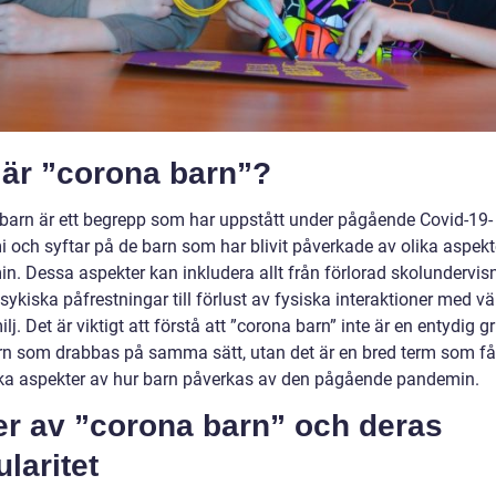
 är ”corona barn”?
barn är ett begrepp som har uppstått under pågående Covid-19-
 och syftar på de barn som har blivit påverkade av olika aspekt
. Dessa aspekter kan inkludera allt från förlorad skolundervisni
ykiska påfrestningar till förlust av fysiska interaktioner med v
lj. Det är viktigt att förstå att ”corona barn” inte är en entydig g
n som drabbas på samma sätt, utan det är en bred term som få
lika aspekter av hur barn påverkas av den pågående pandemin.
er av ”corona barn” och deras
laritet