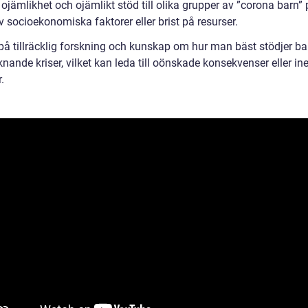
ojämlikhet och ojämlikt stöd till olika grupper av ”corona barn”
 socioekonomiska faktorer eller brist på resurser.
 på tillräcklig forskning och kunskap om hur man bäst stödjer ba
knande kriser, vilket kan leda till oönskade konsekvenser eller in
.