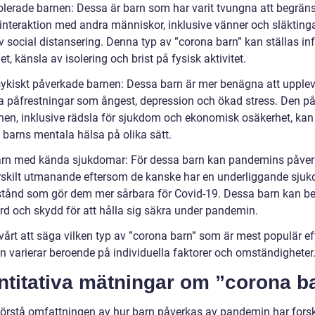
solerade barnen: Dessa är barn som har varit tvungna att begrän
 interaktion med andra människor, inklusive vänner och släktinga
 social distansering. Denna typ av ”corona barn” kan ställas inf
, känsla av isolering och brist på fysisk aktivitet.
sykiskt påverkade barnen: Dessa barn är mer benägna att upple
a påfrestningar som ångest, depression och ökad stress. Den 
onen, inklusive rädsla för sjukdom och ekonomisk osäkerhet, kan
 barns mentala hälsa på olika sätt.
arn med kända sjukdomar: För dessa barn kan pandemins påve
rskilt utmanande eftersom de kanske har en underliggande sju
illstånd som gör dem mer sårbara för Covid-19. Dessa barn kan b
ård och skydd för att hålla sig säkra under pandemin.
svårt att säga vilken typ av ”corona barn” som är mest populär e
n varierar beroende på individuella faktorer och omständigheter
ntitativa mätningar om ”corona b
 förstå omfattningen av hur barn påverkas av pandemin har fors