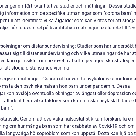
ioner genomfört kvantitativa studier och mätningar. Dessa studie
ktig information om de specifika utmaningar som ”corona barn” 
per till att identifiera vilka åtgärder som kan vidtas för att stödj
öljer några exempel på kvantitativa mätningar relaterade till ”c
rsökningar om distansundervisning: Studier som har undersökt 
ssat sig till distansundervisning och vilka utmaningar de har st
ten kan ge insikter om behovet av bättre pedagogiska strategier
ör att stödja distansundervisning.
ologiska mätningar: Genom att använda psykologiska mätninga
e mäta den psykiska hälsan hos barn under pandemin. Dessa
ar kan avslöja eventuella ökningar av ångest eller depression o
ill att identifiera vilka faktorer som kan minska psykiskt lidande
 barn”.
statistik: Genom att övervaka hälsostatistik kan forskare få en
ning om hur många barn som har drabbats av Covid-19 och om
lla långvariga hälsoproblem som kan uppstå. Detta kan hjälpa til