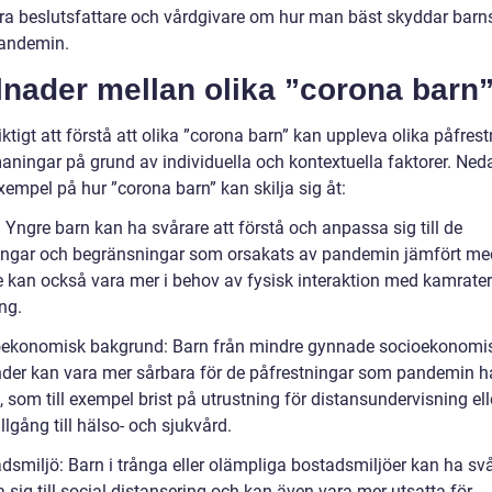
ra beslutsfattare och vårdgivare om hur man bäst skyddar barn
andemin.
lnader mellan olika ”corona barn
iktigt att förstå att olika ”corona barn” kan uppleva olika påfres
aningar på grund av individuella och kontextuella faktorer. Neda
empel på hur ”corona barn” kan skilja sig åt:
: Yngre barn kan ha svårare att förstå och anpassa sig till de
ingar och begränsningar som orsakats av pandemin jämfört me
e kan också vara mer i behov av fysisk interaktion med kamrater 
ng.
oekonomisk bakgrund: Barn från mindre gynnade socioekonomi
der kan vara mer sårbara för de påfrestningar som pandemin h
 som till exempel brist på utrustning för distansundervisning ell
llgång till hälso- och sjukvård.
dsmiljö: Barn i trånga eller olämpliga bostadsmiljöer kan ha svå
sig till social distansering och kan även vara mer utsatta för