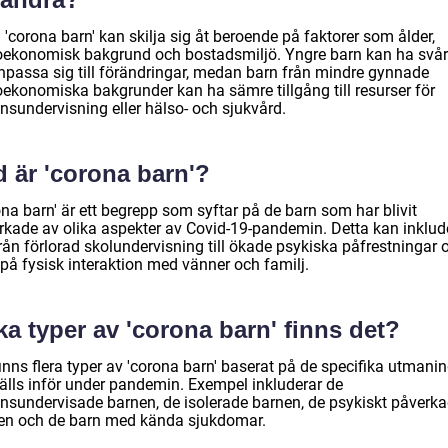
 'corona barn' kan skilja sig åt beroende på faktorer som ålder,
oekonomisk bakgrund och bostadsmiljö. Yngre barn kan ha svår
anpassa sig till förändringar, medan barn från mindre gynnade
oekonomiska bakgrunder kan ha sämre tillgång till resurser för
nsundervisning eller hälso- och sjukvård.
 är 'corona barn'?
na barn' är ett begrepp som syftar på de barn som har blivit
rkade av olika aspekter av Covid-19-pandemin. Detta kan inklud
från förlorad skolundervisning till ökade psykiska påfrestningar 
 på fysisk interaktion med vänner och familj.
ka typer av 'corona barn' finns det?
inns flera typer av 'corona barn' baserat på de specifika utmani
tälls inför under pandemin. Exempel inkluderar de
ansundervisade barnen, de isolerade barnen, de psykiskt påverk
en och de barn med kända sjukdomar.