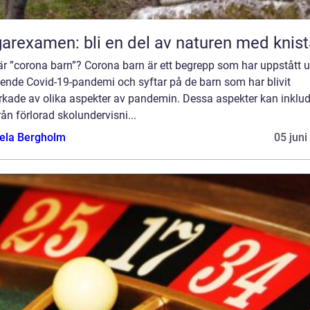
arexamen: bli en del av naturen med knis
är ”corona barn”? Corona barn är ett begrepp som har uppstått 
ende Covid-19-pandemi och syftar på de barn som har blivit
rkade av olika aspekter av pandemin. Dessa aspekter kan inklu
från förlorad skolundervisni...
ela Bergholm
05 juni