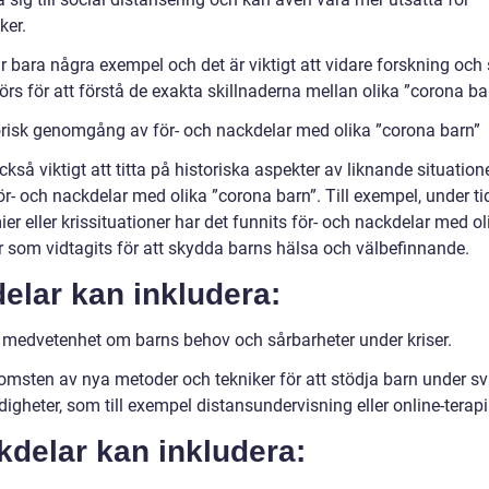
ker.
 bara några exempel och det är viktigt att vidare forskning och 
rs för att förstå de exakta skillnaderna mellan olika ”corona ba
orisk genomgång av för- och nackdelar med olika ”corona barn”
ckså viktigt att titta på historiska aspekter av liknande situatione
ör- och nackdelar med olika ”corona barn”. Till exempel, under ti
r eller krissituationer har det funnits för- och nackdelar med ol
r som vidtagits för att skydda barns hälsa och välbefinnande.
elar kan inkludera:
 medvetenhet om barns behov och sårbarheter under kriser.
omsten av nya metoder och tekniker för att stödja barn under s
gheter, som till exempel distansundervisning eller online-terapi
delar kan inkludera: