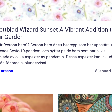
blad Wizard Sunset A Vibrant Addition to
r Garden
är ”corona barn”? Corona barn är ett begrepp som har uppstått 
ende Covid-19-pandemi och syftar på de barn som har blivit
rkade av olika aspekter av pandemin. Dessa aspekter kan inklu
från förlorad skolundervisni...
Larsson
18 januari