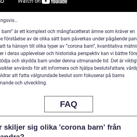
ingsvis…
 barn” är ett komplext och mångfacetterat ämne som kräver en
e förståelse av de olika sätt barn påverkas under pågående pa
t ta hänsyn till olika typer av ”corona barn”, kvantitativa mätni
er i deras upplevelser och historiska perspektiv kan vi bättre för
stödja och skydda barn under denna utmanande tid. Det är viktigt
sikter används för att informera och hjälpa beslutsfattare, vård
äldrar att fatta välgrundade beslut som fokuserar på barns
nnande och utveckling.
FAQ
 skiljer sig olika 'corona barn' från
randra?