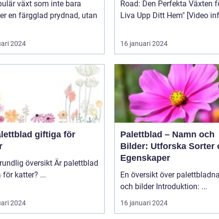
ulär växt som inte bara
Road: Den Perfekta Växten fö
er en färgglad prydnad, utan
Liva Upp Ditt Hem" [V
uari 2024
16 januari 2024
lettblad giftiga för
Palettblad – Namn och
r
Bilder: Utforska Sorter
Egenskaper
lig översikt Är palettblad
giftiga för katter? ...
En översikt över palettblad
och bilder Introduktion: ...
uari 2024
16 januari 2024