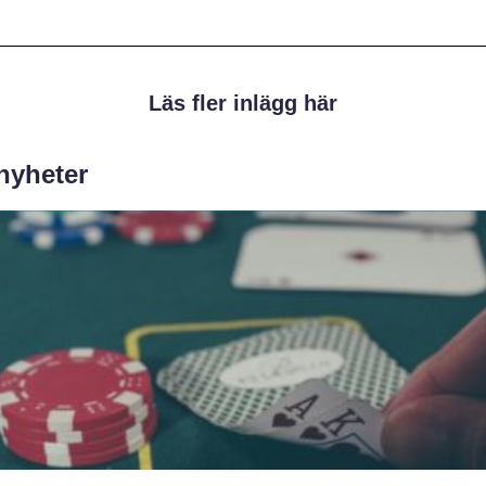
Läs fler inlägg här
 nyheter