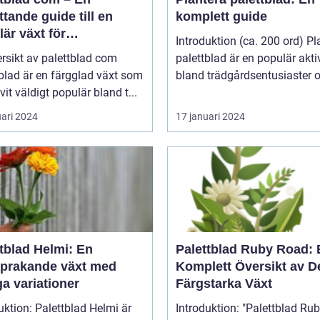
tande guide till en
komplett guide
är växt för
Introduktion (ca. 200 ord) Pl
atpersoner
rsikt av palettblad com
palettblad är en populär aktiv
blad är en färgglad växt som
bland trädgårdsentusiaster o
ivit väldigt populär bland t...
uari 2024
17 januari 2024
tblad Helmi: En
Palettblad Ruby Road: 
sprakande växt med
Komplett Översikt av 
a variationer
Färgstarka Växt
uktion: Palettblad Helmi är
Introduktion: "Palettblad Ruby