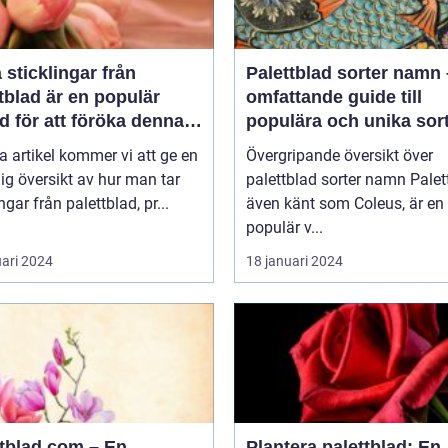
a sticklingar från
Palettblad sorter namn
tblad är en populär
omfattande guide till
 för att föröka denna
populära och unika sor
a växt på ett effektivt
a artikel kommer vi att ge en
Övergripande översikt över
ig översikt av hur man tar
palettblad sorter namn Palettblad,
ngar från palettblad, pr...
även känt som Coleus, är en
populär v...
uari 2024
18 januari 2024
ttblad com – En
Plantera palettblad: En