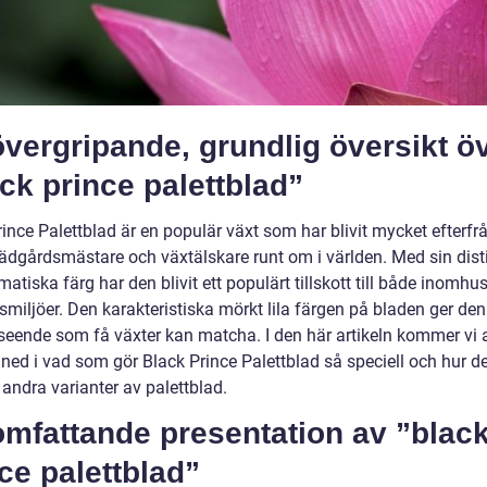
vergripande, grundlig översikt ö
ck prince palettblad”
ince Palettblad är en populär växt som har blivit mycket efterfr
rädgårdsmästare och växtälskare runt om i världen. Med sin dist
atiska färg har den blivit ett populärt tillskott till både inomhu
iljöer. Den karakteristiska mörkt lila färgen på bladen ger den 
tseende som få växter kan matcha. I den här artikeln kommer vi 
ned i vad som gör Black Prince Palettblad så speciell och hur det
 andra varianter av palettblad.
omfattande presentation av ”blac
ce palettblad”