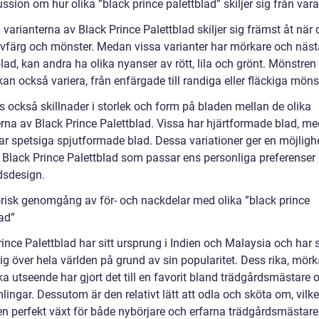
ssion om hur olika ”black prince palettblad” skiljer sig från var
 varianterna av Black Prince Palettblad skiljer sig främst åt när 
lövfärg och mönster. Medan vissa varianter har mörkare och näs
lad, kan andra ha olika nyanser av rött, lila och grönt. Mönstren
an också variera, från enfärgade till randiga eller fläckiga möns
s också skillnader i storlek och form på bladen mellan de olika
erna av Black Prince Palettblad. Vissa har hjärtformade blad, m
ar spetsiga spjutformade blad. Dessa variationer ger en möjlighe
n Black Prince Palettblad som passar ens personliga preferenser
dsdesign.
orisk genomgång av för- och nackdelar med olika ”black prince
ad”
rince Palettblad har sitt ursprung i Indien och Malaysia och har
sig över hela världen på grund av sin popularitet. Dess rika, mörk
a utseende har gjort det till en favorit bland trädgårdsmästare 
ingar. Dessutom är den relativt lätt att odla och sköta om, vilke
 en perfekt växt för både nybörjare och erfarna trädgårdsmästare