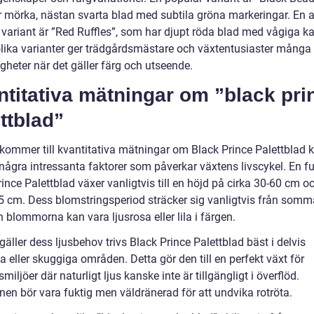
 mörka, nästan svarta blad med subtila gröna markeringar. En 
 variant är ”Red Ruffles”, som har djupt röda blad med vågiga ka
lika varianter ger trädgårdsmästare och växtentusiaster många
gheter när det gäller färg och utseende.
titativa mätningar om ”black pri
ttblad”
 kommer till kvantitativa mätningar om Black Prince Palettblad k
 några intressanta faktorer som påverkar växtens livscykel. En f
ince Palettblad växer vanligtvis till en höjd på cirka 30-60 cm o
5 cm. Dess blomstringsperiod sträcker sig vanligtvis från sommar
 blommorna kan vara ljusrosa eller lila i färgen.
gäller dess ljusbehov trivs Black Prince Palettblad bäst i delvis
 eller skuggiga områden. Detta gör den till en perfekt växt för
iljöer där naturligt ljus kanske inte är tillgängligt i överflöd.
en bör vara fuktig men väldränerad för att undvika rotröta.