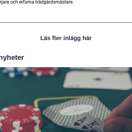
rjare och erfarna trädgårdsmästare.
Läs fler inlägg här
 nyheter