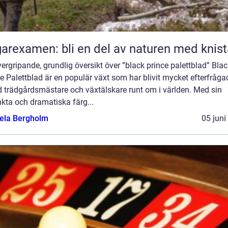
arexamen: bli en del av naturen med knis
ergripande, grundlig översikt över ”black prince palettblad” Bla
e Palettblad är en populär växt som har blivit mycket efterfråga
d trädgårdsmästare och växtälskare runt om i världen. Med sin
nkta och dramatiska färg...
ela Bergholm
05 juni