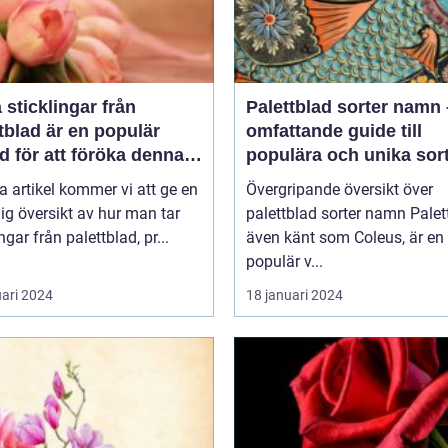
a sticklingar från
Palettblad sorter namn
tblad är en populär
omfattande guide till
 för att föröka denna
populära och unika sor
a växt på ett effektivt
a artikel kommer vi att ge en
Övergripande översikt över
ig översikt av hur man tar
palettblad sorter namn Palettblad,
ngar från palettblad, pr...
även känt som Coleus, är en
populär v...
uari 2024
18 januari 2024