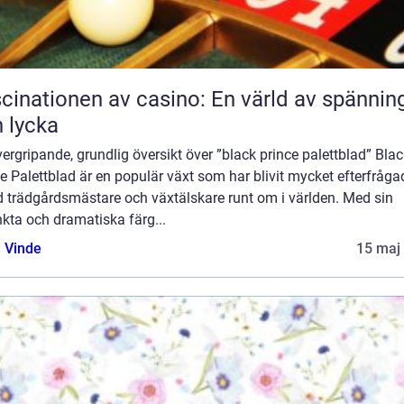
cinationen av casino: En värld av spännin
 lycka
ergripande, grundlig översikt över ”black prince palettblad” Bla
e Palettblad är en populär växt som har blivit mycket efterfråga
d trädgårdsmästare och växtälskare runt om i världen. Med sin
nkta och dramatiska färg...
 Vinde
15 maj