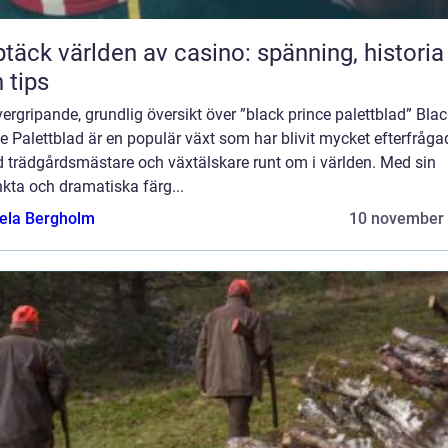
täck världen av casino: spänning, historia
 tips
ergripande, grundlig översikt över ”black prince palettblad” Bla
e Palettblad är en populär växt som har blivit mycket efterfråga
d trädgårdsmästare och växtälskare runt om i världen. Med sin
nkta och dramatiska färg...
ela Bergholm
10 november