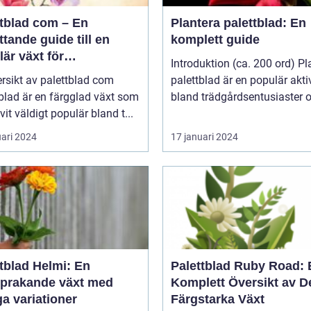
ttblad com – En
Plantera palettblad: En
tande guide till en
komplett guide
är växt för
Introduktion (ca. 200 ord) Pl
atpersoner
rsikt av palettblad com
palettblad är en populär aktiv
blad är en färgglad växt som
bland trädgårdsentusiaster o
ivit väldigt populär bland t...
uari 2024
17 januari 2024
tblad Helmi: En
Palettblad Ruby Road: 
sprakande växt med
Komplett Översikt av 
a variationer
Färgstarka Växt