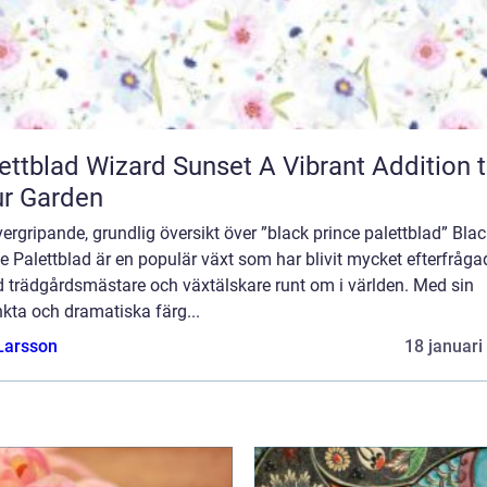
blad Wizard Sunset A Vibrant Addition to
r Garden
ergripande, grundlig översikt över ”black prince palettblad” Bla
e Palettblad är en populär växt som har blivit mycket efterfråga
d trädgårdsmästare och växtälskare runt om i världen. Med sin
nkta och dramatiska färg...
Larsson
18 januari