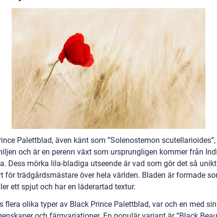
ince Palettblad, även känt som ”Solenostemon scutellarioides”, t
iljen och är en perenn växt som ursprungligen kommer från Ind
a. Dess mörka lila-bladiga utseende är vad som gör det så unik
ivt för trädgårdsmästare över hela världen. Bladen är formade s
ller ett spjut och har en läderartad textur.
s flera olika typer av Black Prince Palettblad, var och en med si
genskaper och färgvariationer. En populär variant är ”Black Beau