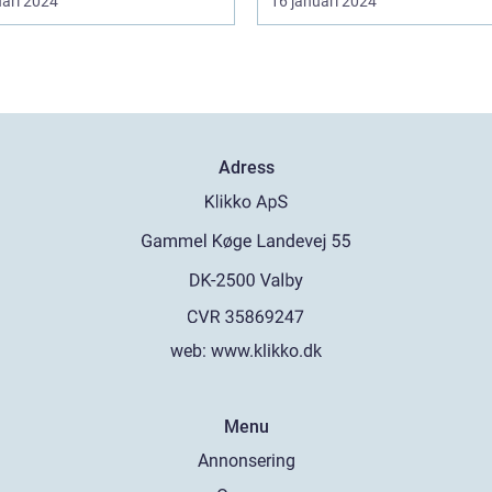
uari 2024
16 januari 2024
Adress
web:
www.klikko.dk
Menu
Annonsering