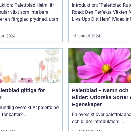
uktion: Palettblad Helmi är
Introduktion: "Palettblad Ruby
ulär växt som inte bara
Road: Den Perfekta Växten fö
er en färgglad prydnad, utan
Liva Upp Ditt Hem" [V
uari 2024
16 januari 2024
lettblad giftiga för
Palettblad – Namn och
r
Bilder: Utforska Sorter
Egenskaper
lig översikt Är palettblad
giftiga för katter? ...
En översikt över palettblad
och bilder Introduktion: ...