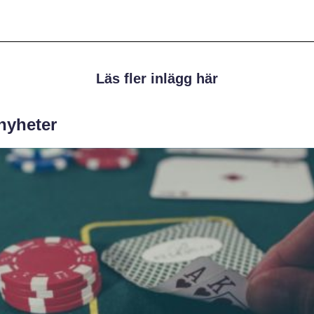
Läs fler inlägg här
 nyheter