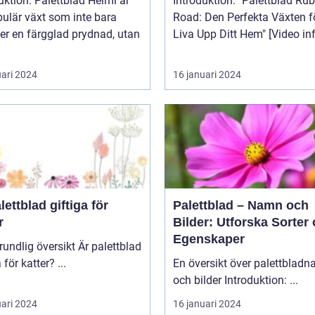
uktion: Palettblad Helmi är
Introduktion: "Palettblad Ruby
ulär växt som inte bara
Road: Den Perfekta Växten fö
er en färgglad prydnad, utan
Liva Upp Ditt Hem" [V
uari 2024
16 januari 2024
lettblad giftiga för
Palettblad – Namn och
r
Bilder: Utforska Sorter
Egenskaper
lig översikt Är palettblad
giftiga för katter? ...
En översikt över palettblad
och bilder Introduktion: ...
uari 2024
16 januari 2024