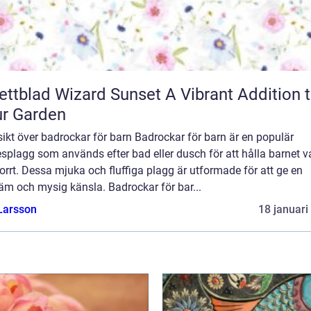
blad Wizard Sunset A Vibrant Addition to
r Garden
ikt över badrockar för barn Badrockar för barn är en populär
splagg som används efter bad eller dusch för att hålla barnet 
orrt. Dessa mjuka och fluffiga plagg är utformade för att ge en
äm och mysig känsla. Badrockar för bar...
Larsson
18 januari