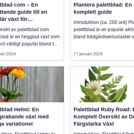
ttblad com – En
Plantera palettblad: En
tande guide till en
komplett guide
är växt för
Introduktion (ca. 200 ord) Pl
atpersoner
rsikt av palettblad com
palettblad är en populär aktiv
blad är en färgglad växt som
bland trädgårdsentusiaster o
ivit väldigt populär bland t...
uari 2024
17 januari 2024
tblad Helmi: En
Palettblad Ruby Road: 
sprakande växt med
Komplett Översikt av 
a variationer
Färgstarka Växt