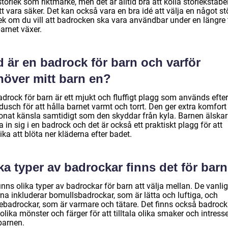
torlek som riktmärke, men det är alltid bra att kolla storlekstabel
tt vara säker. Det kan också vara en bra idé att välja en något st
lek om du vill att badrocken ska vara användbar under en längre 
arnet växer.
 är en badrock för barn och varför
höver mitt barn en?
adrock för barn är ett mjukt och fluffigt plagg som används efte
 dusch för att hålla barnet varmt och torrt. Den ger extra komfort
nat känsla samtidigt som den skyddar från kyla. Barnen älskar
 in sig i en badrock och det är också ett praktiskt plagg för att
ka att blöta ner kläderna efter badet.
ka typer av badrockar finns det för bar
inns olika typer av badrockar för barn att välja mellan. De vanli
rna inkluderar bomullsbadrockar, som är lätta och luftiga, och
cebadrockar, som är varmare och tätare. Det finns också badrock
lika mönster och färger för att tilltala olika smaker och intress
barnen.