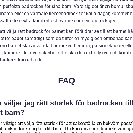
en perfekta badrocken för sina barn. Vare sig det är en bomullsb
maren eller en varmare fleecebadrock för kalla dagar, kommer b
skatta den extra komfort och värme som en badrock ger.
t välja rätt badrock för barnet kan föräldrar se till att barnet h
r efter badet samtidigt som de tillför en mysig och ombonad kän
 om barnet ska använda badrocken hemma, på simlektioner elle
n, kommer de med säkerhet att älska den extra lyxen och komfo
badrock kan erbjuda.
FAQ
 väljer jag rätt storlek för badrocken til
tt barn?
r viktigt att välja rätt storlek för att säkerställa en bekväm pas
illräcklig täckning för ditt barn. Du kan använda barnets vanliga