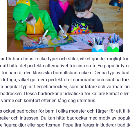
r för barn finns i olika typer och stilar, vilket gör det möjligt för
r att hitta det perfekta alternativet för sina små. En populär typ 
 för barn är den klassiska bomullsbadrocken. Denna typ av bad
h luftiga, vilket gör dem perfekta för sommartid och snabba tork
n populär typ är fleecebadrocken, som är tätare och varmare än
adrocken. Dessa badrockar är idealiska för kallare klimat eller 
a värme och komfort efter en lång dag utomhus.
s också badrockar för barn i olika mönster och färger för att tillt
maker och intressen. Du kan hitta badrockar med motiv av popul
 figurer, djur eller sportteman. Populära färger inkluderar traditi