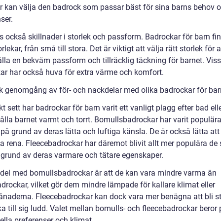
ar kan välja den badrock som passar bäst för sina barns behov 
ser.
s också skillnader i storlek och passform. Badrockar för barn fin
rlekar, från små till stora. Det är viktigt att välja rätt storlek för a
älla en bekväm passform och tillräcklig täckning för barnet. Vis
ar har också huva för extra värme och komfort.
sk genomgång av för- och nackdelar med olika badrockar för bar
kt sett har badrockar för barn varit ett vanligt plagg efter bad el
hålla barnet varmt och torrt. Bomullsbadrockar har varit populär
 på grund av deras lätta och luftiga känsla. De är också lätta att
la rena. Fleecebadrockar har däremot blivit allt mer populära de
 grund av deras varmare och tätare egenskaper.
del med bomullsbadrockar är att de kan vara mindre varma än
drockar, vilket gör dem mindre lämpade för kallare klimat eller
ånaderna. Fleecebadrockar kan dock vara mer benägna att bli s
a till sig ludd. Valet mellan bomulls- och fleecebadrockar beror
ella preferenser och klimat.