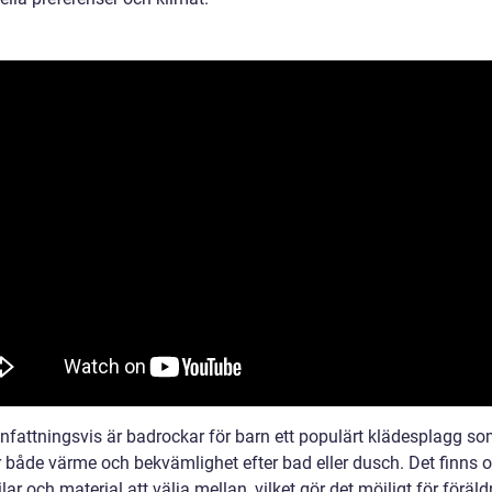
attningsvis är badrockar för barn ett populärt klädesplagg s
r både värme och bekvämlighet efter bad eller dusch. Det finns o
tilar och material att välja mellan, vilket gör det möjligt för föräld