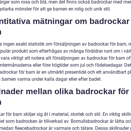
färger som rosa och blå, men det finns också badrockar med mer 
starka mönster för att ge barnen en rolig och unik stil.
titativa mätningar om badrockar 
n
s ingen exakt statistik om försäljningen av badrockar för barn, 
opulär produkt som efterfrågas av många föräldrar runt om i vär
vara viktigt att notera att försäljningen av badrockar för barn o
intermånaderna eller före högtider som jul och födelsedagar. Det
badrockar för barn är en utmärkt presentidé och ett användbart p
a barnen varma under kalla dagar eller efter badet.
lnader mellan olika badrockar för
n
r för barn skiljer sig åt i material, storlek och stil. En viktig skil
let som badrocken är tillverkad av. Bomullsbadrockar är lätta oc
, medan fleecebadrockar är varmare och tätare. Dessa skillnader 