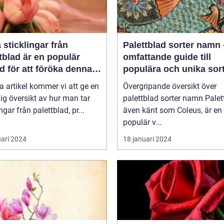
a sticklingar från
Palettblad sorter namn
tblad är en populär
omfattande guide till
 för att föröka denna
populära och unika sor
a växt på ett effektivt
a artikel kommer vi att ge en
Övergripande översikt över
ig översikt av hur man tar
palettblad sorter namn Palettblad,
ngar från palettblad, pr...
även känt som Coleus, är en
populär v...
uari 2024
18 januari 2024